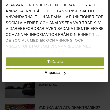
TRÄNINGSPROGRAM & ÖVNINGAR
VI ANVÄNDER ENHETSIDENTIFIERARE FÖR ATT
MED HANTLAR
ANPASSA INNEHÅLLET OCH ANNONSERNA TILL
JANUARI 13, 2023
ANVÄNDARNA, TILLHANDAHÅLLA FUNKTIONER FÖR
SOCIALA MEDIER OCH ANALYSERA VÅR TRAFIK. VI
SKIVSTÄNGER
VIDAREBEFORDRAR ÄVEN SÅDANA IDENTIFIERARE
JANUARI 11, 2023
OCH ANNAN INFORMATION FRÅN DIN ENHET TILL
DE SOCIALA MEDIER OCH ANNONS- OCH
ANALYSFÖRETAG SOM VI SAMARBETAR MED.
ÖVNINGAR MED SKIVSTÅNG
DESSA KAN I SIN TUR KOMBINERA
DECEMBER 26, 2022
INFORMATIONEN MED ANNAN INFORMATION SOM
Tillåt alla
DU HAR TILLHANDAHÅLLIT ELLER SOM DE HAR
SAMLAT IN NÄR DU HAR ANVÄNT DERAS
Anpassa
TJÄNSTER.
KETTLEBELLS
DECEMBER 13, 2022
VAD SKA MAN ÄTA INNAN TRÄNING?