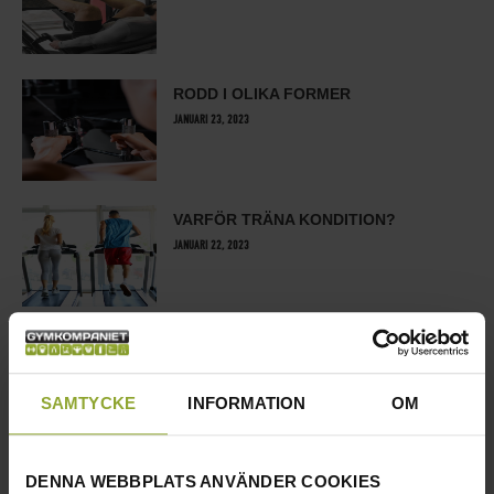
RODD I OLIKA FORMER
JANUARI 23, 2023
VARFÖR TRÄNA KONDITION?
JANUARI 22, 2023
KONDITIONSTRÄNING MED
UTRUSTNING
JANUARI 18, 2023
SAMTYCKE
INFORMATION
OM
HANTELÖVNINGAR:
DENNA WEBBPLATS ANVÄNDER COOKIES