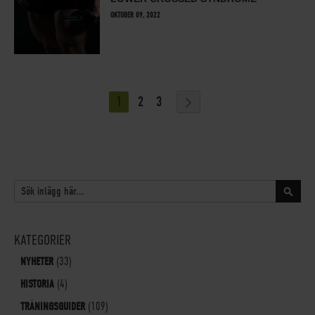
OKTOBER 09, 2022
SIDA
YOU'RE CURRENTLY READING PAGE
SIDA
SIDA
SIDA
NÄSTA
1
2
3
SÖK
Sök
KATEGORIER
NYHETER
(33)
HISTORIA
(4)
TRÄNINGSGUIDER
(109)