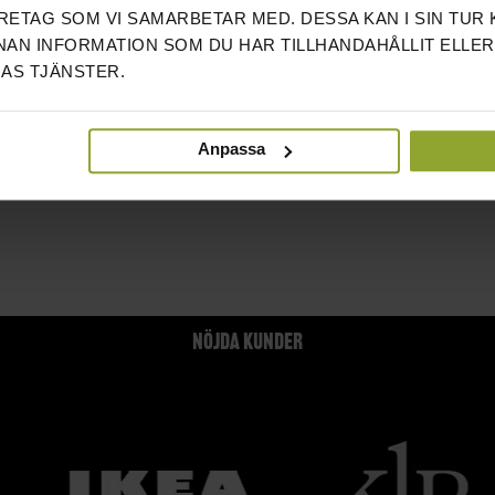
ETAG SOM VI SAMARBETAR MED. DESSA KAN I SIN TUR
t erbjuder vi högkvalitativa hantelgrepp i två storlekar: 25 mm från Reco
AN INFORMATION SOM DU HAR TILLHANDAHÅLLIT ELLER
igång med din träning utan dröjsmål!
AS TJÄNSTER.
Öppna och läs beskrivninge
L OCH EGENSKAPER HAR HANTELGREPP?
r stål med en räfflad yta för bättre grepp eller en mjukare beläggning som g
Anpassa
ONER OCH FÄSTNINGSMETODER FINNS FÖR HANTELGREPP?
oftast i diameter på 25 mm eller 50 mm och med längder på cirka 35–40 cm. 
PASSA VIKTEN PÅ EN HANTEL?
ar kan du enkelt byta ut och variera viktskivor för att anpassa vikten efter
NKA PÅ VID VAL AV HANTELGREPP?
NÖJDA KUNDER
epp är det viktigt att utgå från vilken typ av träning du gör, vilken greppst
r hög kvalitet.
 MED HANTLAR
ångsidig träning och kan användas för en rad olika övningar som tränar hela 
muskelutveckling, och ger större rörelsefrihet.
Hantelset
perfekta för både 