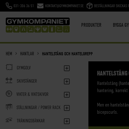
031-306 36 51
KONTAKT@GYMKOMPANIET.SE
BESTÄLLNINGAR SKICKAS 
HOPPA
TILL
INNEHÅLL
PRODUKTER
BYGGA G
HEM
HANTLAR
HANTELSTÅNG OCH HANTELGREPP
GYMGOLV
HANTELSTÅNG 
SKIVSTÄNGER
Hantelstång (hante
hantering, korrekt
VIKTER & VIKTSKIVOR
Men en hantelstång
STÄLLNINGAR / POWER RACK
bicepscurls.
TRÄNINGSBÄNKAR