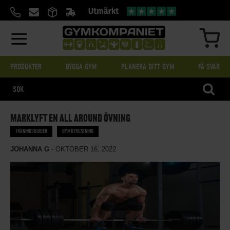
HOPPA
TILL
INNEHÅLL
MIN
PRODUKTER
BYGGA GYM
PLANERA DITT GYM
FÅ SVAR
SÖK
MARKLYFT EN ALL AROUND ÖVNING
TRÄNINGSGUIDER
GYMUTRUSTNING
JOHANNA G
-
OKTOBER 16, 2022