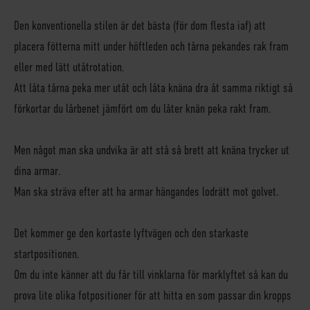
Den konventionella stilen är det bästa (för dom flesta iaf) att
placera fötterna mitt under höftleden och tårna pekandes rak fram
eller med lätt utåtrotation.
Att låta tårna peka mer utåt och låta knäna dra åt samma riktigt så
förkortar du lårbenet jämfört om du låter knän peka rakt fram.
Men något man ska undvika är att stå så brett att knäna trycker ut
dina armar.
Man ska sträva efter att ha armar hängandes lodrätt mot golvet.
Det kommer ge den kortaste lyftvägen och den starkaste
startpositionen.
Om du inte känner att du får till vinklarna för marklyftet så kan du
prova lite olika fotpositioner för att hitta en som passar din kropps