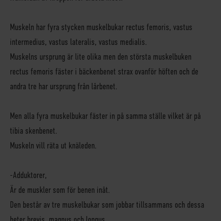
Muskeln har fyra stycken muskelbukar rectus femoris, vastus
intermedius, vastus lateralis, vastus medialis.
Muskelns ursprung är lite olika men den största muskelbuken
rectus femoris fäster i bäckenbenet strax ovanför höften och de
andra tre har ursprung från lårbenet.
Men alla fyra muskelbukar fäster in på samma ställe vilket är på
tibia skenbenet.
Muskeln vill räta ut knäleden.
-Adduktorer,
Är de muskler som för benen inåt.
Den består av tre muskelbukar som jobbar tillsammans och dessa
heter brevis, magnus och longus.