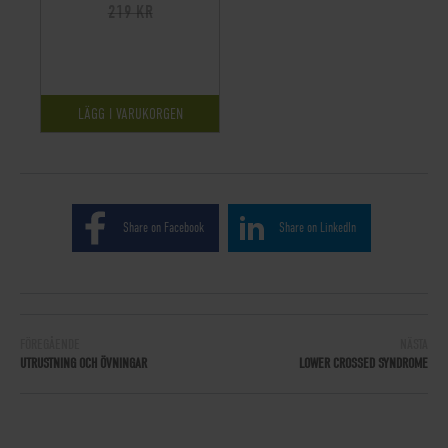
219 KR
LÄGG I VARUKORGEN
Share on Facebook
Share on LinkedIn
FÖREGÅENDE
NÄSTA
UTRUSTNING OCH ÖVNINGAR
LOWER CROSSED SYNDROME