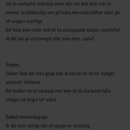
Om du marklyfter med böjd armar eller har dom brett isär så
kommer du behöva böja mer på knäna men också höften vilket ger
ett svagare startläge.
Det finns även risker med att ha avslappnande biceps i marklyften
då det kan ge sträckningar eller ännu värre, ruptur!
Greppet
,
Såklart finns det olika grepp som du kan ha när du har stången
placerad i händerna.
Det handlar om en smaksak men även att du ska kunna hålla
stången vid tyngre lyft också.
Dubbelt överhandsgrepp
-
Är det mest vanliga sätt att greppa en skivstång.