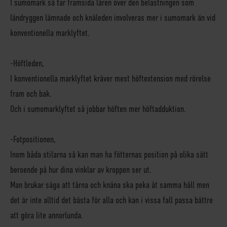
I sumomark så tar framsida låren över den belastningen som
ländryggen lämnade och knäleden involveras mer i sumomark än vid
konventionella marklyftet.
-
Höftleden
,
I konventionella marklyftet kräver mest höftextension med rörelse
fram och bak.
Och i sumomarklyftet så jobbar höften mer höftadduktion.
-
Fotpositionen
,
Inom båda stilarna så kan man ha fötternas position på olika sätt
beroende på hur dina vinklar av kroppen ser ut.
Man brukar säga att tårna och knäna ska peka åt samma håll men
det är inte alltid det bästa för alla och kan i vissa fall passa bättre
att göra lite annorlunda.