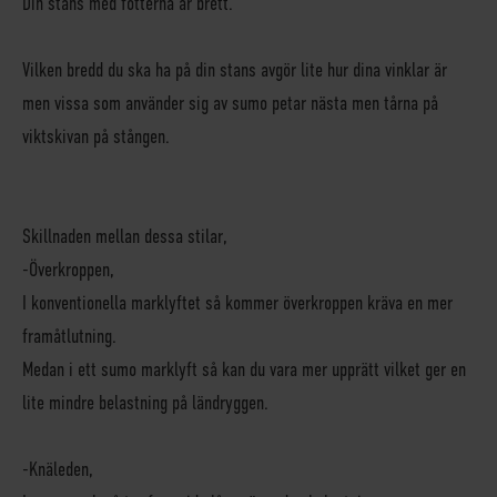
Din stans med fötterna är brett.
Vilken bredd du ska ha på din stans avgör lite hur dina vinklar är
men vissa som använder sig av sumo petar nästa men tårna på
viktskivan på stången.
Skillnaden mellan dessa stilar,
-
Överkroppen,
I konventionella marklyftet så kommer överkroppen kräva en mer
framåtlutning.
Medan i ett sumo marklyft så kan du vara mer upprätt vilket ger en
lite mindre belastning på ländryggen.
-
Knäleden
,