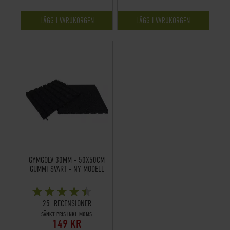
LÄGG I VARUKORGEN
LÄGG I VARUKORGEN
GYMGOLV 30MM - 50X50CM
GUMMI SVART - NY MODELL
BETYG:
88%
25
RECENSIONER
SÄNKT PRIS INKL.MOMS
149 KR