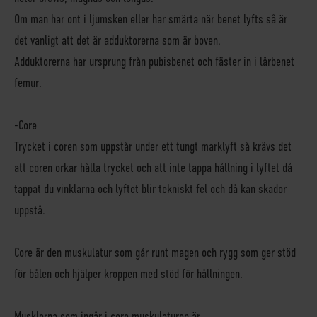
Om man har ont i ljumsken eller har smärta när benet lyfts så är
det vanligt att det är adduktorerna som är boven.
Adduktorerna har ursprung från pubisbenet och fäster in i lårbenet
femur.
-Core
Trycket i coren som uppstår under ett tungt marklyft så krävs det
att coren orkar hålla trycket och att inte tappa hållning i lyftet då
tappat du vinklarna och lyftet blir tekniskt fel och då kan skador
uppstå.
Core är den muskulatur som går runt magen och rygg som ger stöd
för bålen och hjälper kroppen med stöd för hållningen.
Musklerna som ingår i core muskulaturen är,