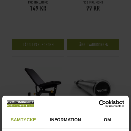
PRIS INKL.MOMS
PRIS INKL.MOMS
149 KR
99 KR
LÄGG I VARUKORGEN
LÄGG I VARUKORGEN
SAMTYCKE
INFORMATION
OM
RECOIL TRÄNINGSBÄNK
SKIVSTÅNG FÖR STYRKELYFT
CLASSIC, JUSTERBAR MAXVIKT
INTERNATIONELL - RECOIL