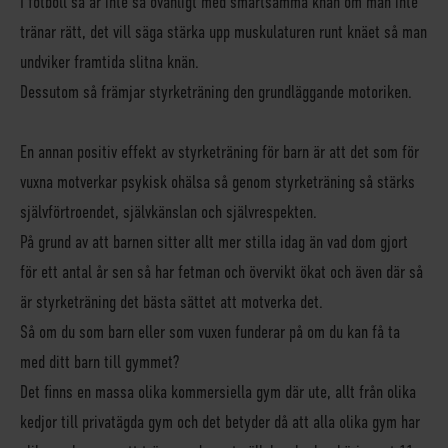
I fotboll så är inte så ovanligt med smärtsamma knän om man inte
tränar rätt, det vill säga stärka upp muskulaturen runt knäet så man
undviker framtida slitna knän.
Dessutom så främjar styrketräning den grundläggande motoriken.
En annan positiv effekt av styrketräning för barn är att det som för
vuxna motverkar psykisk ohälsa så genom styrketräning så stärks
självförtroendet, självkänslan och självrespekten.
På grund av att barnen sitter allt mer stilla idag än vad dom gjort
för ett antal år sen så har fetman och övervikt ökat och även där så
är styrketräning det bästa sättet att motverka det.
Så om du som barn eller som vuxen funderar på om du kan få ta
med ditt barn till gymmet?
Det finns en massa olika kommersiella gym där ute, allt från olika
kedjor till privatägda gym och det betyder då att alla olika gym har