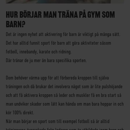
HUR BÖRJAR MAN TRÄNA PÅ GYM SOM
BARN?
Det är ingen nyhet att aktivering för barn är viktigt på många sätt.
Det har alltid funnit sport för barn att göra aktiviteter såsom
fotboll, innebandy, karate och ridning.
Där tränar de ju mer än bara specifika sporten.
Dom behöver värma upp för att förbereda kroppen till själva
träningen och då brukar det involvera något som är lite pulshöjande
och att få aktivera kroppen så leder och muskler få en bra start så
man undviker skador som lätt kan hända om man bara hoppar in och
kör 100% direkt.
När man börjar en sport som till exempel fotboll så är alltid
träningarna övervakade från ledaren som är utbildade inom barn och