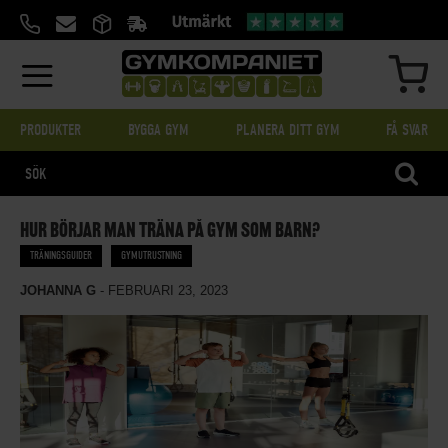
HOPPA
TILL
INNEHÅLL
MIN
PRODUKTER
BYGGA GYM
PLANERA DITT GYM
FÅ SVAR
SÖK
HUR BÖRJAR MAN TRÄNA PÅ GYM SOM BARN?
TRÄNINGSGUIDER
GYMUTRUSTNING
JOHANNA G
-
FEBRUARI 23, 2023