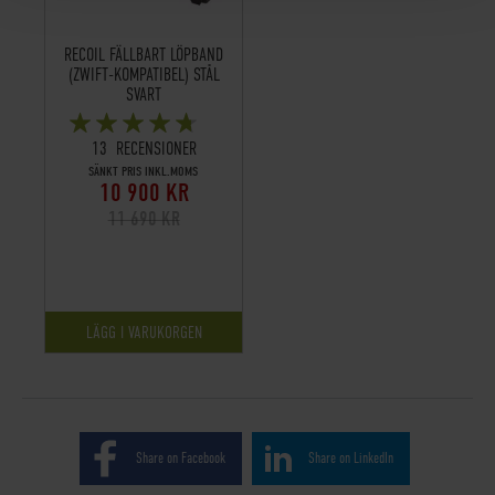
RECOIL FÄLLBART LÖPBAND
(ZWIFT-KOMPATIBEL) STÅL
SVART
BETYG:
92%
13
RECENSIONER
SÄNKT PRIS INKL.MOMS
10 900 KR
11 690 KR
LÄGG I VARUKORGEN
Share on Facebook
Share on LinkedIn