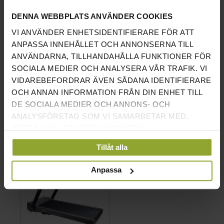
300KG SVART
DENNA WEBBPLATS ANVÄNDER COOKIES
BETYG:
BETYG:
95%
90%
23
RECENSIONER
19
RECENSIONER
VI ANVÄNDER ENHETSIDENTIFIERARE FÖR ATT
PRIS INKL.MOMS
PRIS INKL.MOMS
ANPASSA INNEHÅLLET OCH ANNONSERNA TILL
2 590 KR
3 290 KR
ANVÄNDARNA, TILLHANDAHÅLLA FUNKTIONER FÖR
SOCIALA MEDIER OCH ANALYSERA VÅR TRAFIK. VI
VIDAREBEFORDRAR ÄVEN SÅDANA IDENTIFIERARE
OCH ANNAN INFORMATION FRÅN DIN ENHET TILL
DE SOCIALA MEDIER OCH ANNONS- OCH
LÄGG I VARUKORGEN
LÄGG I VARUKORGEN
ANALYSFÖRETAG SOM VI SAMARBETAR MED.
DESSA KAN I SIN TUR KOMBINERA
INFORMATIONEN MED ANNAN INFORMATION SOM
Tillåt alla
DU HAR TILLHANDAHÅLLIT ELLER SOM DE HAR
SAMLAT IN NÄR DU HAR ANVÄNT DERAS
Anpassa
TJÄNSTER.