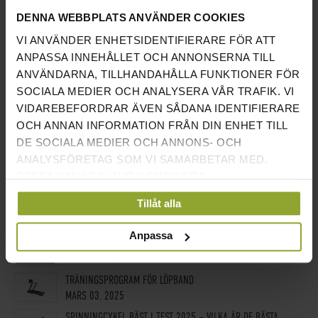
CHINSSTÄLLNINGAR & DIPSSTÄLLNINGAR
(1)
DENNA WEBBPLATS ANVÄNDER COOKIES
VIKTER / VIKTSSKIVOR
(1)
VI ANVÄNDER ENHETSIDENTIFIERARE FÖR ATT
ANPASSA INNEHÅLLET OCH ANNONSERNA TILL
HANTLAR
(2)
ANVÄNDARNA, TILLHANDAHÅLLA FUNKTIONER FÖR
CROSSTRAINER
(1)
SOCIALA MEDIER OCH ANALYSERA VÅR TRAFIK. VI
RODDMASKINER
(1)
VIDAREBEFORDRAR ÄVEN SÅDANA IDENTIFIERARE
OCH ANNAN INFORMATION FRÅN DIN ENHET TILL
SPINNINGCYKLAR
(1)
DE SOCIALA MEDIER OCH ANNONS- OCH
ANALYSFÖRETAG SOM VI SAMARBETAR MED.
DESSA KAN I SIN TUR KOMBINERA
NYA INLÄGG
INFORMATIONEN MED ANNAN INFORMATION SOM
Tillåt alla
VAD VÄGER EN SKIVSTÅNG?
DU HAR TILLHANDAHÅLLIT ELLER SOM DE HAR
FEBRUARI 02, 2026
SAMLAT IN NÄR DU HAR ANVÄNT DERAS
Anpassa
BÄSTA GYMMEN 2026 – HÄR ÄR SVERIGES BÄSTA GYM
TJÄNSTER.
DECEMBER 23, 2025
TRÄNINGSPROGRAM FÖR LÖPBAND
MARS 03, 2025
SPINNINGCYKEL BÄST I TEST 2025 – VILKA ÄR DE BÄSTA