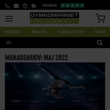
HOPPA
TILL
INNEHÅLL
MIN
PRODUKTER
BYGGA GYM
PLANERA DITT GYM
FÅ SVAR
SÖK
MÅNADSARKIV: MAJ 2022