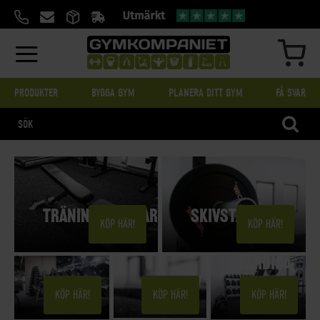
HOPPA
TILL
INNEHÅLL
MIN
PRODUKTER
BYGGA GYM
PLANERA DITT GYM
FÅ SVAR
SÖK
TRÄNINGSBÄNKAR
SKIVSTÄNGER
KÖP HÄR!
KÖP HÄR!
FÄRDIGA
HANTLAR
GYMGOLV
PAKET
KÖP HÄR!
KÖP HÄR!
KÖP HÄR!