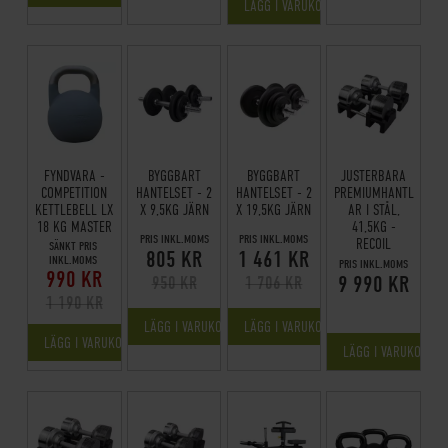
LÄGG I VARUKORGEN
FYNDVARA -
BYGGBART
BYGGBART
JUSTERBARA
COMPETITION
HANTELSET - 2
HANTELSET - 2
PREMIUMHANTL
KETTLEBELL LX
X 9,5KG JÄRN
X 19,5KG JÄRN
AR I STÅL,
18 KG MASTER
41,5KG -
PRIS INKL.MOMS
PRIS INKL.MOMS
RECOIL
SÄNKT PRIS
805 KR
1 461 KR
INKL.MOMS
PRIS INKL.MOMS
990 KR
9 990 KR
950 KR
1 706 KR
1 190 KR
LÄGG I VARUKORGEN
LÄGG I VARUKORGEN
LÄGG I VARUKORGEN
LÄGG I VARUKORGE