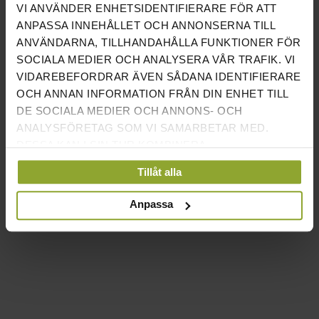
VI ANVÄNDER ENHETSIDENTIFIERARE FÖR ATT
ANPASSA INNEHÅLLET OCH ANNONSERNA TILL
ANVÄNDARNA, TILLHANDAHÅLLA FUNKTIONER FÖR
SOCIALA MEDIER OCH ANALYSERA VÅR TRAFIK. VI
VIDAREBEFORDRAR ÄVEN SÅDANA IDENTIFIERARE
OCH ANNAN INFORMATION FRÅN DIN ENHET TILL
DE SOCIALA MEDIER OCH ANNONS- OCH
ANALYSFÖRETAG SOM VI SAMARBETAR MED.
DESSA KAN I SIN TUR KOMBINERA
INFORMATIONEN MED ANNAN INFORMATION SOM
Tillåt alla
DU HAR TILLHANDAHÅLLIT ELLER SOM DE HAR
CONVENDUM - FÖRETAGSGYM
SAMLAT IN NÄR DU HAR ANVÄNT DERAS
Anpassa
TJÄNSTER.