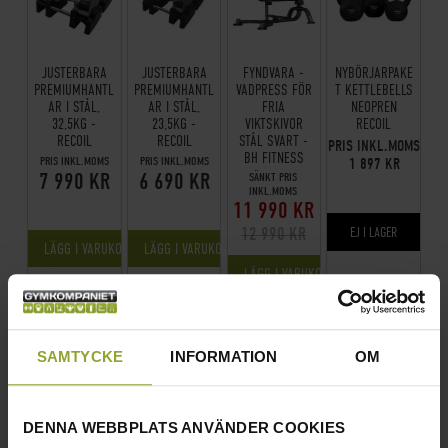
JUSTERBARA
JUSTERBARA
FYNDVARA -
NYBÖRJARPAKE
PREMIUMHANTL
PREMIUMHANTL
VADPRESS FÖR
T KETTLEBELLS
AR I STÅL,
AR I STÅL,
FRIA
NEOPREN
32,5KG -
23,5KG -
VIKTSKIVOR
RECOIL
RECOIL
RECOIL
STÅL SVART -
PRIS INKL.MOMS
BH FITNESS
PRIS INKL.MOMS
PRIS INKL.MOMS
1 897 KR
7 990 KR
6 690 KR
SÄNKT PRIS
INKL.MOMS
11 990 KR
12 990 KR
EJ I LAGER
LÄGG I VARUKORGEN
LÄGG I VARUKORGEN
LÄGG I VARUKORGEN
SAMTYCKE
INFORMATION
OM
SE ALLA
DENNA WEBBPLATS ANVÄNDER COOKIES