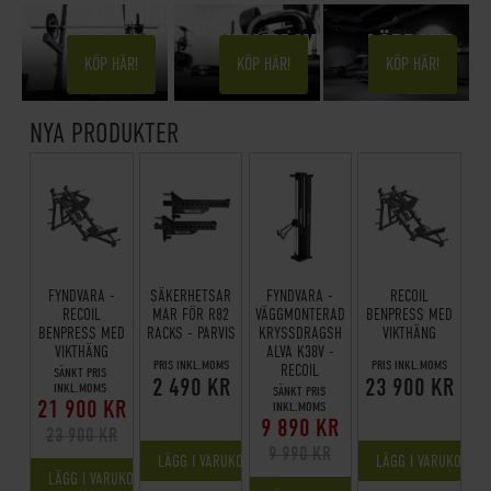
STÄLLNINGAR
/ RACKS
HEMMAGYM
LÖPBAND
KÖP HÄR!
KÖP HÄR!
KÖP HÄR!
NYA PRODUKTER
FYNDVARA -
SÄKERHETSAR
FYNDVARA -
RECOIL
RECOIL
MAR FÖR R82
VÄGGMONTERAD
BENPRESS MED
BENPRESS MED
RACKS - PARVIS
KRYSSDRAGSH
VIKTHÄNG
VIKTHÄNG
ALVA K38V -
PRIS INKL.MOMS
PRIS INKL.MOMS
RECOIL
SÄNKT PRIS
2 490 KR
23 900 KR
INKL.MOMS
SÄNKT PRIS
21 900 KR
INKL.MOMS
9 890 KR
23 900 KR
9 990 KR
LÄGG I VARUKORGEN
LÄGG I VARUKORGE
LÄGG I VARUKORGEN