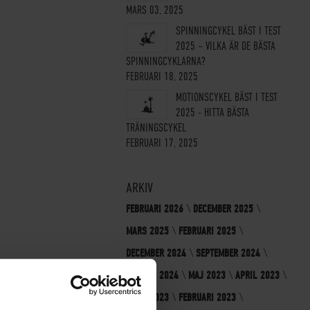
MARS 03, 2025
SPINNINGCYKEL BÄST I TEST
2025 – VILKA ÄR DE BÄSTA
SPINNINGCYKLARNA?
FEBRUARI 18, 2025
MOTIONSCYKEL BÄST I TEST
2025 - HITTA BÄSTA
TRÄNINGSCYKEL
FEBRUARI 17, 2025
ARKIV
FEBRUARI 2026
DECEMBER 2025
MARS 2025
FEBRUARI 2025
DECEMBER 2024
SEPTEMBER 2024
AUGUSTI 2024
MAJ 2023
APRIL 2023
MARS 2023
FEBRUARI 2023