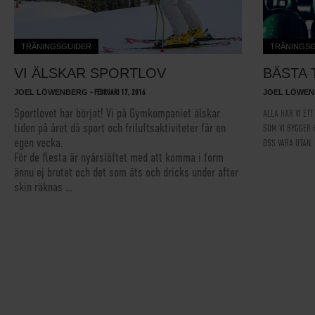
TRÄNINGSGUIDER
TRÄNINGS
VI ÄLSKAR SPORTLOV
BÄSTA
JOEL LÖWENBERG
-
FEBRUARI 17, 2016
JOEL LÖWE
Sportlovet har börjat! Vi på Gymkompaniet älskar
ALLA HAR VI ET
tiden på året då sport och friluftsaktiviteter får en
SOM VI BYGGER 
egen vecka.
OSS VARA UTAN.
För de flesta är nyårslöftet med att komma i form
ännu ej brutet och det som äts och dricks under after
skin räknas …