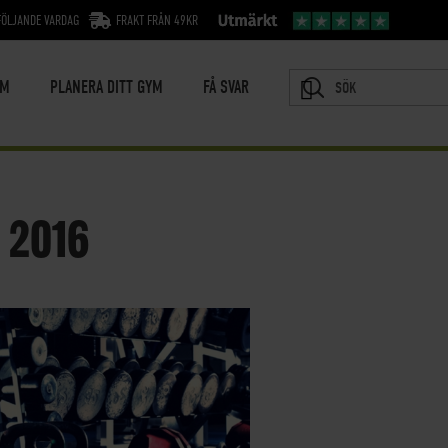
FÖLJANDE VARDAG
FRAKT FRÅN 49KR
YM
PLANERA DITT GYM
FÅ SVAR
SÖK
 2016