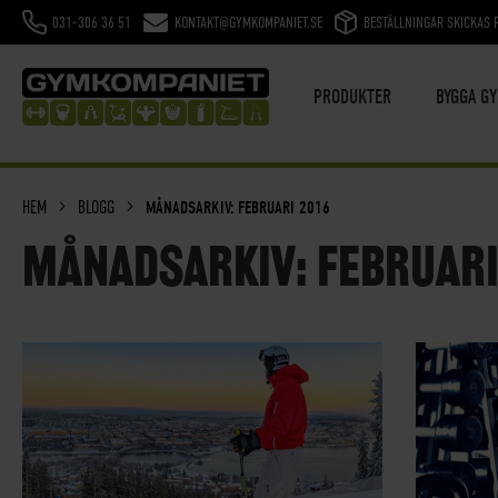
031-306 36 51
KONTAKT@GYMKOMPANIET.SE
BESTÄLLNINGAR SKICKAS 
HOPPA
TILL
INNEHÅLL
PRODUKTER
BYGGA G
HEM
BLOGG
MÅNADSARKIV: FEBRUARI 2016
MÅNADSARKIV: FEBRUARI