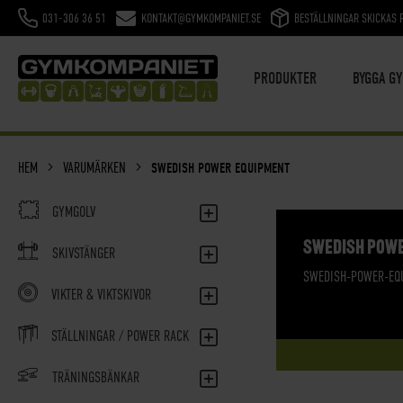
031-306 36 51
KONTAKT@GYMKOMPANIET.SE
BESTÄLLNINGAR SKICKAS 
HOPPA
TILL
INNEHÅLL
PRODUKTER
BYGGA G
HEM
VARUMÄRKEN
SWEDISH POWER EQUIPMENT
GYMGOLV
SWEDISH POW
SKIVSTÄNGER
SWEDISH-POWER-EQ
VIKTER & VIKTSKIVOR
STÄLLNINGAR / POWER RACK
TRÄNINGSBÄNKAR