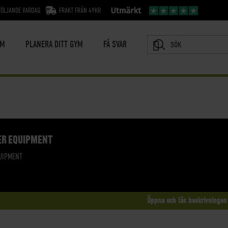
FÖLJANDE VARDAG
FRAKT FRÅN 49KR
YM
PLANERA DITT GYM
FÅ SVAR
SÖK
ER EQUIPMENT
UIPMENT
Öppna och läs beskrivningen