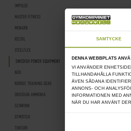
IMPULSE
MASTER FITNESS
MONARK
SAMTYCKE
RECOIL
STEELFLEX
DENNA WEBBPLATS ANVÄ
SWEDISH POWER EQUIPMENT
VI ANVÄNDER ENHETSIDE
NÜO
TILLHANDAHÅLLA FUNKTI
ÄVEN SÅDANA IDENTIFIE
NORDIC TRAINING GEAR
ANNONS- OCH ANALYSFÖR
OBSIDIAN AMMONIA
INFORMATIONEN MED ANN
NÄR DU HAR ANVÄNT DER
SCHWINN
GYMSTICK
TUNTURI