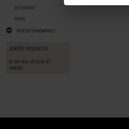
WATERROWER
WAHOO
NYHETER GYMKOMPANIET
JÄMFÖR PRODUKTER
DU HAR INGA ARTIKLAR ATT
JÄMFÖRA.