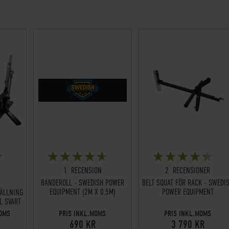
BETYG:
BETYG:
90%
85%
98%
1
RECENSION
2
RECENSIONER
BANDEROLL - SWEDISH POWER
BELT SQUAT FÖR RACK - SWEDI
EQUIPMENT (2M X 0,5M)
POWER EQUIPMENT
ÄLLNING
L SVART
MOMS
PRIS INKL.MOMS
PRIS INKL.MOMS
690 KR
3 790 KR