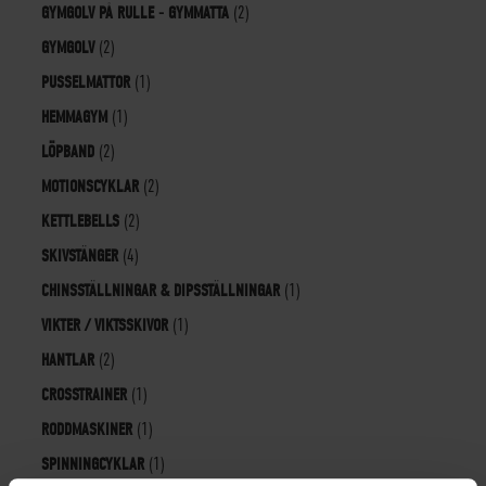
GYMGOLV PÅ RULLE - GYMMATTA
(2)
GYMGOLV
(2)
PUSSELMATTOR
(1)
HEMMAGYM
(1)
LÖPBAND
(2)
MOTIONSCYKLAR
(2)
KETTLEBELLS
(2)
SKIVSTÄNGER
(4)
CHINSSTÄLLNINGAR & DIPSSTÄLLNINGAR
(1)
VIKTER / VIKTSSKIVOR
(1)
HANTLAR
(2)
CROSSTRAINER
(1)
RODDMASKINER
(1)
SPINNINGCYKLAR
(1)