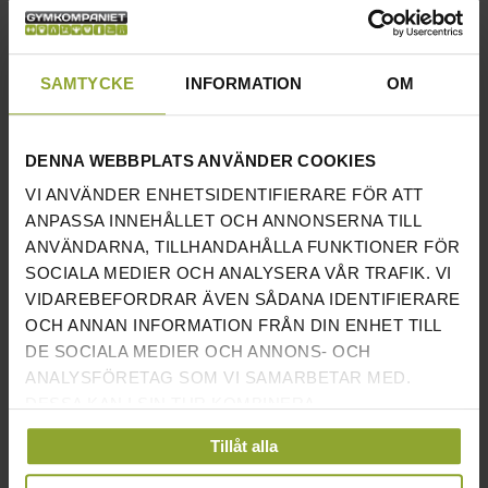
NYA INLÄGG
SAMTYCKE
INFORMATION
OM
VAD VÄGER EN SKIVSTÅNG?
FEBRUARI 02, 2026
BÄSTA GYMMEN 2026 – HÄR ÄR SVERIGES BÄSTA GYM
DENNA WEBBPLATS ANVÄNDER COOKIES
DECEMBER 23, 2025
VI ANVÄNDER ENHETSIDENTIFIERARE FÖR ATT
TRÄNINGSPROGRAM FÖR LÖPBAND
ANPASSA INNEHÅLLET OCH ANNONSERNA TILL
MARS 03, 2025
ANVÄNDARNA, TILLHANDAHÅLLA FUNKTIONER FÖR
SPINNINGCYKEL BÄST I TEST 2025 – VILKA ÄR DE BÄSTA
SOCIALA MEDIER OCH ANALYSERA VÅR TRAFIK. VI
SPINNINGCYKLARNA?
VIDAREBEFORDRAR ÄVEN SÅDANA IDENTIFIERARE
FEBRUARI 18, 2025
OCH ANNAN INFORMATION FRÅN DIN ENHET TILL
MOTIONSCYKEL BÄST I TEST 2025 - HITTA BÄSTA
DE SOCIALA MEDIER OCH ANNONS- OCH
TRÄNINGSCYKEL
ANALYSFÖRETAG SOM VI SAMARBETAR MED.
FEBRUARI 17, 2025
DESSA KAN I SIN TUR KOMBINERA
INFORMATIONEN MED ANNAN INFORMATION SOM
Tillåt alla
DU HAR TILLHANDAHÅLLIT ELLER SOM DE HAR
ARKIV
SAMLAT IN NÄR DU HAR ANVÄNT DERAS