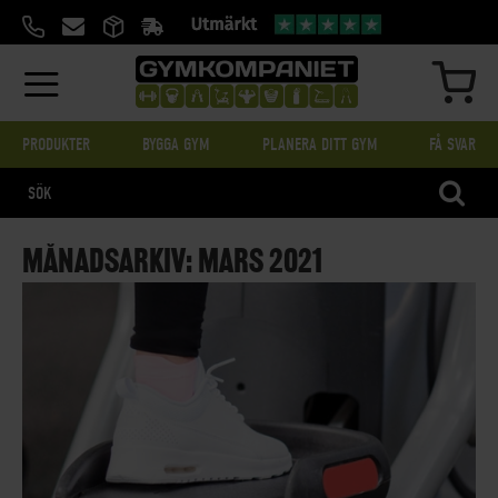
HOPPA
TILL
INNEHÅLL
MIN
PRODUKTER
BYGGA GYM
PLANERA DITT GYM
FÅ SVAR
SÖK
MÅNADSARKIV: MARS 2021