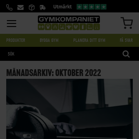
HOPPA
TILL
INNEHÅLL
MIN
PRODUKTER
BYGGA GYM
PLANERA DITT GYM
FÅ SVAR
SÖK
MÅNADSARKIV: OKTOBER 2022