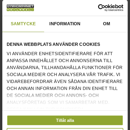
NYA INLÄGG
SAMTYCKE
INFORMATION
OM
VAD VÄGER EN SKIVSTÅNG?
FEBRUARI 02, 2026
BÄSTA GYMMEN 2026 – HÄR ÄR SVERIGES BÄSTA GYM
DENNA WEBBPLATS ANVÄNDER COOKIES
DECEMBER 23, 2025
VI ANVÄNDER ENHETSIDENTIFIERARE FÖR ATT
TRÄNINGSPROGRAM FÖR LÖPBAND
ANPASSA INNEHÅLLET OCH ANNONSERNA TILL
MARS 03, 2025
ANVÄNDARNA, TILLHANDAHÅLLA FUNKTIONER FÖR
SPINNINGCYKEL BÄST I TEST 2025 – VILKA ÄR DE BÄSTA
SOCIALA MEDIER OCH ANALYSERA VÅR TRAFIK. VI
SPINNINGCYKLARNA?
VIDAREBEFORDRAR ÄVEN SÅDANA IDENTIFIERARE
FEBRUARI 18, 2025
OCH ANNAN INFORMATION FRÅN DIN ENHET TILL
DE SOCIALA MEDIER OCH ANNONS- OCH
MOTIONSCYKEL BÄST I TEST 2025 - HITTA BÄSTA
TRÄNINGSCYKEL
ANALYSFÖRETAG SOM VI SAMARBETAR MED.
FEBRUARI 17, 2025
DESSA KAN I SIN TUR KOMBINERA
INFORMATIONEN MED ANNAN INFORMATION SOM
Tillåt alla
DU HAR TILLHANDAHÅLLIT ELLER SOM DE HAR
ARKIV