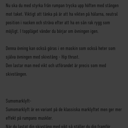
Nu ska du med styrka från rumpan trycka upp höften med stången
mot taket. Viktigt att tänka på är att ha vikten på hälarna, neutral
position i nacken och sträva efter att ha en sån rak rygg som
möjligt. I toppläget vänder du börjar om övningen igen.
Denna övning kan också göras i en maskin som också heter som
själva övningen med skivstång - Hip thrust.
Den lastar man med vikt och utförandet är precis som med
skivstången.
Sumomarklyft-
Sumomarklyft är en variant på de klassiska marklyftet men ger mer
effekt på rumpans muskler.
När du lastat din skivstång med vikt så ställer du dig framför