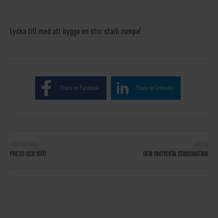
Lycka till med att bygga en stor stark rumpa!
Share on Facebook
Share on LinkedIn
FÖREGÅENDE
NÄSTA
PRESS OCH STÖT
DEN OMTYCKTA STUDSMATTAN