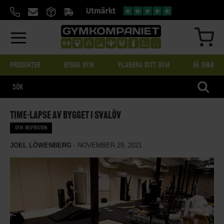
HOPPA
TILL
INNEHÅLL
MIN
PRODUKTER
BYGGA GYM
PLANERA DITT GYM
FÅ SVAR
SÖK
TIME-LAPSE AV BYGGET I SVALÖV
GYM INSPIRATION
JOEL LÖWENBERG
-
NOVEMBER 29, 2021