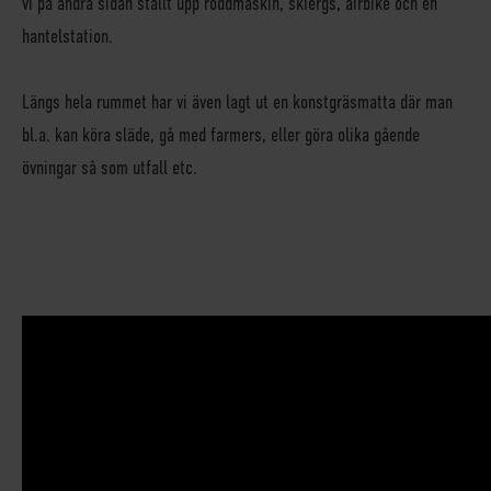
vi på andra sidan ställt upp roddmaskin, skiergs, airbike och en
hantelstation.
Längs hela rummet har vi även lagt ut en konstgräsmatta där man
bl.a. kan köra släde, gå med farmers, eller göra olika gående
övningar så som utfall etc.