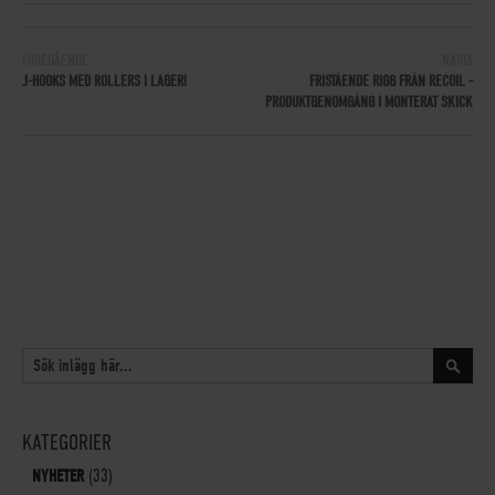
FÖREGÅENDE
NÄSTA
J-HOOKS MED ROLLERS I LAGER!
FRISTÅENDE RIGG FRÅN RECOIL -
PRODUKTGENOMGÅNG I MONTERAT SKICK
SÖK
Sök
KATEGORIER
NYHETER
(33)