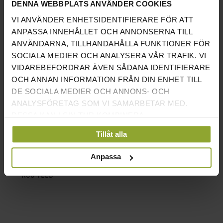
DENNA WEBBPLATS ANVÄNDER COOKIES
DECEMBER 2018
OKTOBER 2018
SEPTEMBER 2018
AUGUSTI 2018
VI ANVÄNDER ENHETSIDENTIFIERARE FÖR ATT
JULI 2018
JUNI 2018
AUGUSTI 2017
JUNI 2017
APRIL 2017
ANPASSA INNEHÅLLET OCH ANNONSERNA TILL
MARS 2017
FEBRUARI 2017
DECEMBER 2016
NOVEMBER 2016
ANVÄNDARNA, TILLHANDAHÅLLA FUNKTIONER FÖR
SOCIALA MEDIER OCH ANALYSERA VÅR TRAFIK. VI
AUGUSTI 2016
JUNI 2016
MARS 2016
FEBRUARI 2016
VIDAREBEFORDRAR ÄVEN SÅDANA IDENTIFIERARE
JANUARI 2016
DECEMBER 2013
OKTOBER 2013
SEPTEMBER 2013
OCH ANNAN INFORMATION FRÅN DIN ENHET TILL
DE SOCIALA MEDIER OCH ANNONS- OCH
ANALYSFÖRETAG SOM VI SAMARBETAR MED.
TAGS
DESSA KAN I SIN TUR KOMBINERA
SKIVSTÅNG
HEMMAGYM
INFORMATIONEN MED ANNAN INFORMATION SOM
UTRUSTNING
TRÄNINGSREDSKAP
Tillåt alla
DU HAR TILLHANDAHÅLLIT ELLER SOM DE HAR
MARKLYFT
SHRUGBAR
TRÄNINGSGUIDE
BATTLEROPES
RODDMASKIN
TRÄNING
SAMLAT IN NÄR DU HAR ANVÄNT DERAS
Anpassa
TJÄNSTER.
RSS FEED