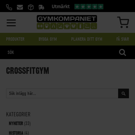
HOPPA
TILL
INNEHÅLL
MIN
PRODUKTER
BYGGA GYM
PLANERA DITT GYM
FÅ SVAR
SÖK
CROSSFITGYM
SÖK
Sök
KATEGORIER
NYHETER
(33)
HISTORIA
(4)