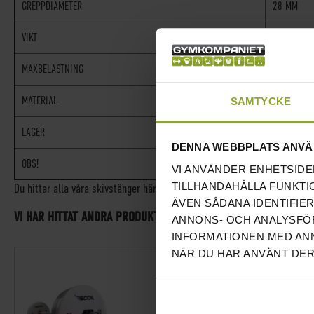
GREPPDIAMETER
28 MM
VIKT
7,5KG
MAXBELASTNING
30KG
MATERIAL
ALUMINIU
SAMTYCKE
LAGER
4 STYCKEN
DENNA WEBBPLATS ANVÄ
OBS!
STÅNGEN T
VI ANVÄNDER ENHETSIDE
TILLHANDAHÅLLA FUNKTI
Du hittar alla våra skivstänger här!
ÄVEN SÅDANA IDENTIFIE
VI HAR HITTAT ANDRA PRODUKTER SOM DU KANSKE GILLAR!
ANNONS- OCH ANALYSFÖR
INFORMATIONEN MED ANN
NÄR DU HAR ANVÄNT DER