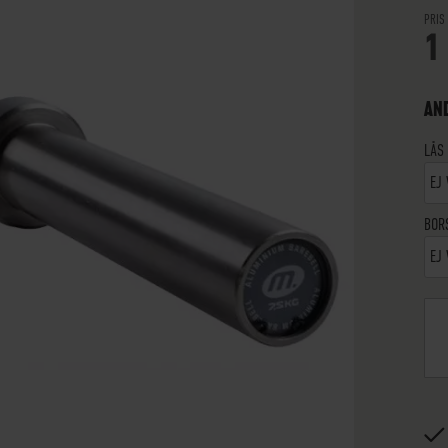
PRIS
1
AND
LÅS
EJ 
BOR
EJ 