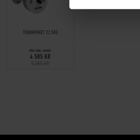
TEKNIKPAKET 22,5KG
PRIS INKL.MOMS
4 585 KR
5 385 KR