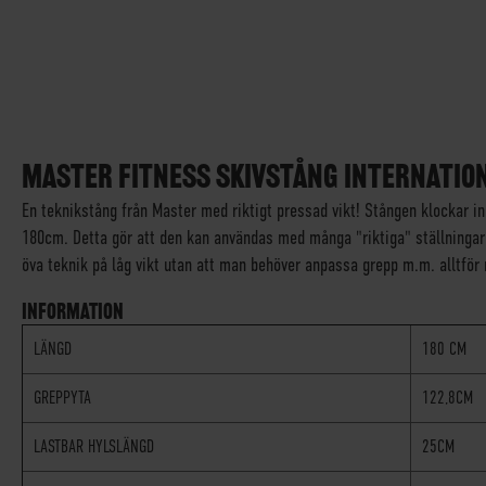
SKIP
TO
THE
MASTER FITNESS SKIVSTÅNG INTERNATION
BEGINNING
En teknikstång från Master med riktigt pressad vikt! Stången klockar in
OF
180cm. Detta gör att den kan användas med många "riktiga" ställningar (
THE
IMAGES
öva teknik på låg vikt utan att man behöver anpassa grepp m.m. alltför
GALLERY
INFORMATION
LÄNGD
180 CM
GREPPYTA
122,8CM
LASTBAR HYLSLÄNGD
25CM