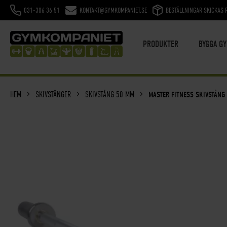
031-306 36 51
KONTAKT@GYMKOMPANIET.SE
BESTÄLLNINGAR SKICKAS 
HOPPA
TILL
INNEHÅLL
PRODUKTER
BYGGA G
HEM
SKIVSTÄNGER
SKIVSTÅNG 50 MM
MASTER FITNESS SKIVSTÅNG
SKIP
TO
THE
END
OF
THE
IMAGES
GALLERY