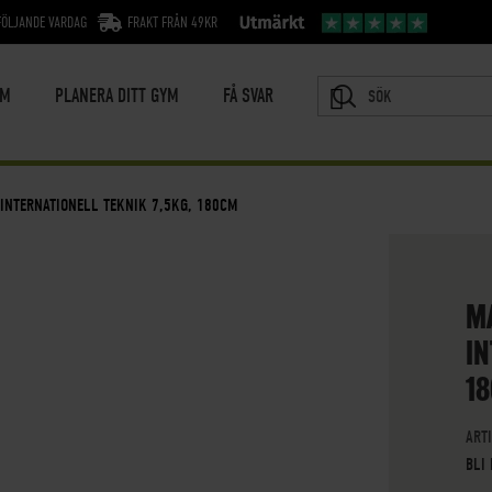
FÖLJANDE VARDAG
FRAKT FRÅN 49KR
YM
PLANERA DITT GYM
FÅ SVAR
SÖK
 INTERNATIONELL TEKNIK 7,5KG, 180CM
M
IN
1
ART
BLI