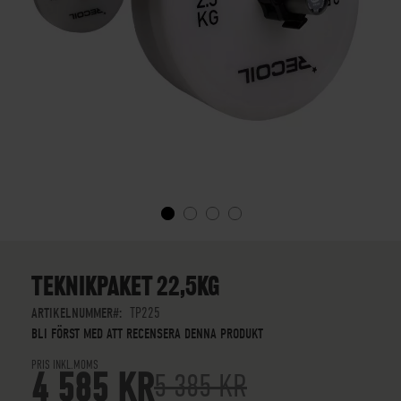
SKIP
TO
THE
TEKNIKPAKET 22,5KG
BEGINNING
OF
ARTIKELNUMMER
TP225
THE
BLI FÖRST MED ATT RECENSERA DENNA PRODUKT
IMAGES
PRIS INKL.MOMS
GALLERY
4 585 KR
5 385 KR