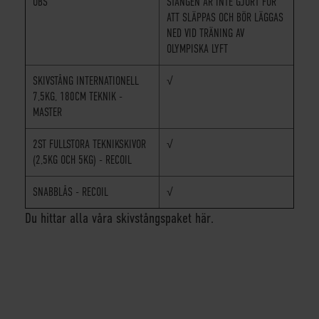
OBS
STÅNGEN ÄR INTE GJORT FÖR
ATT SLÄPPAS OCH BÖR LÄGGAS
NED VID TRÄNING AV
OLYMPISKA LYFT
SKIVSTÅNG INTERNATIONELL
√
7,5KG, 180CM TEKNIK -
MASTER
2ST FULLSTORA TEKNIKSKIVOR
√
(2,5KG OCH 5KG) - RECOIL
SNABBLÅS - RECOIL
√
Du hittar alla våra skivstångspaket här.