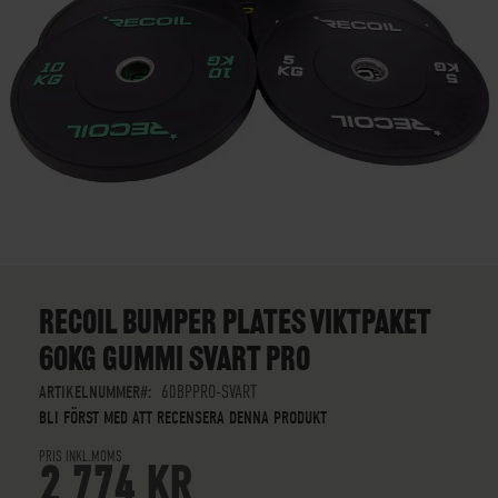
SKIP
TO
THE
RECOIL BUMPER PLATES VIKTPAKET
BEGINNING
60KG GUMMI SVART PRO
OF
THE
ARTIKELNUMMER
60BPPRO-SVART
IMAGES
BLI FÖRST MED ATT RECENSERA DENNA PRODUKT
GALLERY
PRIS INKL.MOMS
2 774 KR