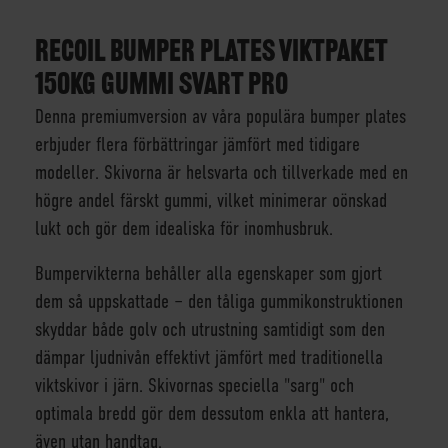
RECOIL BUMPER PLATES VIKTPAKET
150KG GUMMI SVART PRO
Denna premiumversion av våra populära bumper plates
erbjuder flera förbättringar jämfört med tidigare
modeller. Skivorna är helsvarta och tillverkade med en
högre andel färskt gummi, vilket minimerar oönskad
lukt och gör dem idealiska för inomhusbruk.
Bumpervikterna behåller alla egenskaper som gjort
dem så uppskattade – den tåliga gummikonstruktionen
skyddar både golv och utrustning samtidigt som den
dämpar ljudnivån effektivt jämfört med traditionella
viktskivor i järn. Skivornas speciella "sarg" och
optimala bredd gör dem dessutom enkla att hantera,
även utan handtag.