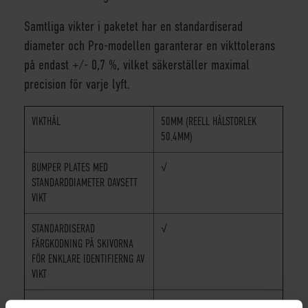
Samtliga vikter i paketet har en standardiserad
diameter och Pro-modellen garanterar en vikttolerans
på endast +/- 0,7 %, vilket säkerställer maximal
precision för varje lyft.
VIKTHÅL
50MM (REELL HÅLSTORLEK
50,4MM)
BUMPER PLATES MED
√
STANDARDDIAMETER OAVSETT
VIKT
STANDARDISERAD
√
FÄRGKODNING PÅ SKIVORNA
FÖR ENKLARE IDENTIFIERNG AV
VIKT
MAXAVVIKELSE VIKT
0,7%