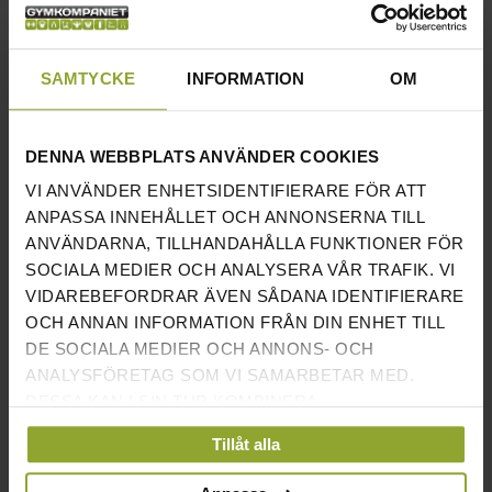
TESTADE FÖR 20.000SLÄPP
√
SAMTYCKE
INFORMATION
OM
SKALL SLÄPPAS PÅ
√
STÖTDÄMPANDE GUMMIGOLV AV
MINST 20MM
DENNA WEBBPLATS ANVÄNDER COOKIES
VI ANVÄNDER ENHETSIDENTIFIERARE FÖR ATT
TILLVERKADE I FÄRSKT GUMMI
√
ANPASSA INNEHÅLLET OCH ANNONSERNA TILL
INNERRING I ROSTFRITT STÅL
√
ANVÄNDARNA, TILLHANDAHÅLLA FUNKTIONER FÖR
SOCIALA MEDIER OCH ANALYSERA VÅR TRAFIK. VI
VIKTSKIVOR I PAKETET: (2ST AV
5, 10, 15, 20 OCH 25KG
VIDAREBEFORDRAR ÄVEN SÅDANA IDENTIFIERARE
VARJE VIKT)
OCH ANNAN INFORMATION FRÅN DIN ENHET TILL
DE SOCIALA MEDIER OCH ANNONS- OCH
ANALYSFÖRETAG SOM VI SAMARBETAR MED.
Bumper plates som fungerar utmärkt i kommersiella
DESSA KAN I SIN TUR KOMBINERA
INFORMATIONEN MED ANNAN INFORMATION SOM
gym eller i det riktigt högkvalitativa hemmagymmet där
Tillåt alla
DU HAR TILLHANDAHÅLLIT ELLER SOM DE HAR
man vill bespara golvet och minska ljudnivån från
SAMLAT IN NÄR DU HAR ANVÄNT DERAS