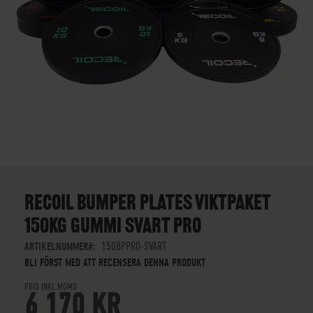
SKIP
TO
THE
RECOIL BUMPER PLATES VIKTPAKET
BEGINNING
150KG GUMMI SVART PRO
OF
THE
ARTIKELNUMMER
150BPPRO-SVART
IMAGES
BLI FÖRST MED ATT RECENSERA DENNA PRODUKT
GALLERY
PRIS INKL.MOMS
6 170 KR