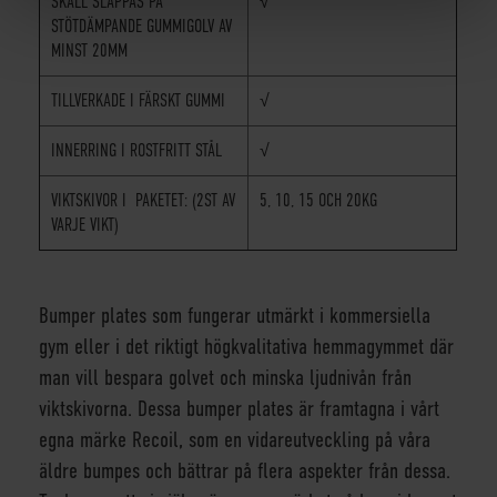
SKALL SLÄPPAS PÅ
√
STÖTDÄMPANDE GUMMIGOLV AV
MINST 20MM
TILLVERKADE I FÄRSKT GUMMI
√
INNERRING I ROSTFRITT STÅL
√
VIKTSKIVOR I PAKETET: (2ST AV
5, 10, 15 OCH 20KG
VARJE VIKT)
Bumper plates som fungerar utmärkt i kommersiella
gym eller i det riktigt högkvalitativa hemmagymmet där
man vill bespara golvet och minska ljudnivån från
viktskivorna. Dessa bumper plates är framtagna i vårt
egna märke Recoil, som en vidareutveckling på våra
äldre bumpes och bättrar på flera aspekter från dessa.