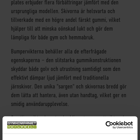
plates erbjuder flera förbättringar jämfört med den
ursprungliga modellen. Skivorna är helsvarta och
tillverkade med en högre andel färskt gummi, vilket
hjälper till att minska oönskad lukt och gör dem
lämpliga för både gym och hemmabruk.
Bumpervikterna behåller alla de efterfrågade
egenskaperna – den slitstarka gummikonstruktionen
skyddar både golv och utrustning samtidigt som den
effektivt dämpar ljud jämfört med traditionella
järnskivor. Den unika "sargen" och skivornas bredd gör
dem lätta att hantera, även utan handtag, vilket ger en
smidig användarupplevelse.
Samtliga vikter har standarddiameter oavsett vikt, och
Pro-modellen erbjuder en imponerande vikttolerans på
+/- 0,7 %, vilket säkerställer exakt vikt och hög