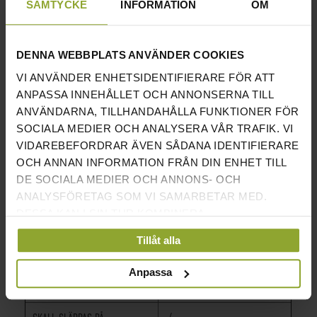
SAMTYCKE
INFORMATION
OM
precision vid varje lyft.
INFORMATION
DENNA WEBBPLATS ANVÄNDER COOKIES
VIKTHÅL
50MM (REELL HÅLSTORLEK
VI ANVÄNDER ENHETSIDENTIFIERARE FÖR ATT
50,4MM)
ANPASSA INNEHÅLLET OCH ANNONSERNA TILL
ANVÄNDARNA, TILLHANDAHÅLLA FUNKTIONER FÖR
BUMPER PLATES MED
√
STANDARDDIAMETER OAVSETT
SOCIALA MEDIER OCH ANALYSERA VÅR TRAFIK. VI
VIKT
VIDAREBEFORDRAR ÄVEN SÅDANA IDENTIFIERARE
OCH ANNAN INFORMATION FRÅN DIN ENHET TILL
STANDARDISERAD
√
DE SOCIALA MEDIER OCH ANNONS- OCH
FÄRGKODNING PÅ SKIVORNA
ANALYSFÖRETAG SOM VI SAMARBETAR MED.
FÖR ENKLARE IDENTIFIERNG AV
DESSA KAN I SIN TUR KOMBINERA
VIKT
INFORMATIONEN MED ANNAN INFORMATION SOM
Tillåt alla
DU HAR TILLHANDAHÅLLIT ELLER SOM DE HAR
MAXAVVIKELSE VIKT
0,7%
SAMLAT IN NÄR DU HAR ANVÄNT DERAS
Anpassa
TJÄNSTER.
TESTADE FÖR 20.000SLÄPP
√