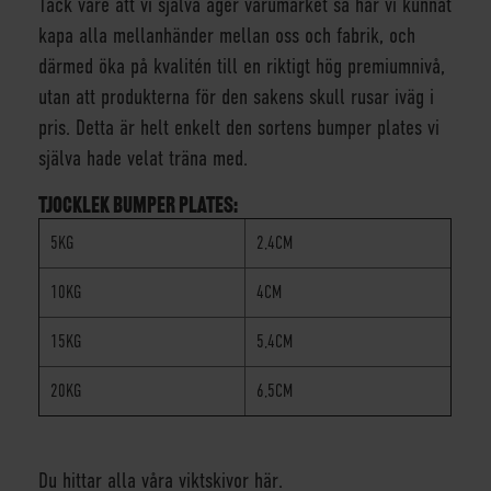
Tack vare att vi själva äger varumärket så har vi kunnat
kapa alla mellanhänder mellan oss och fabrik, och
därmed öka på kvalitén till en riktigt hög premiumnivå,
utan att produkterna för den sakens skull rusar iväg i
pris. Detta är helt enkelt den sortens bumper plates vi
själva hade velat träna med.
TJOCKLEK BUMPER PLATES:
5KG
2,4CM
10KG
4CM
15KG
5,4CM
20KG
6,5CM
Du hittar alla våra viktskivor här.