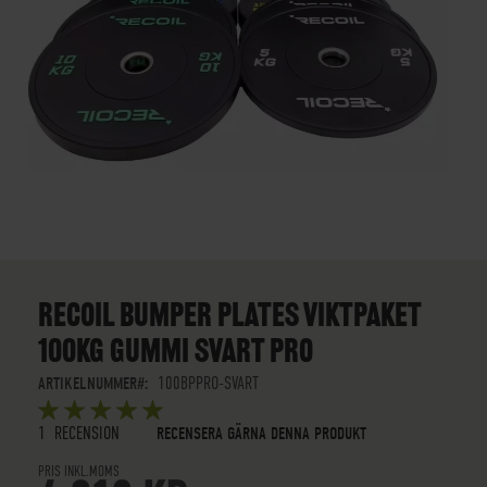
SKIP
TO
THE
RECOIL BUMPER PLATES VIKTPAKET
BEGINNING
100KG GUMMI SVART PRO
OF
THE
ARTIKELNUMMER
100BPPRO-SVART
IMAGES
BETYG:
GALLERY
5
5
OUT OF
STARS
1
RECENSION
RECENSERA GÄRNA DENNA PRODUKT
PRIS INKL.MOMS