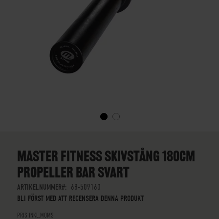
SKIP
TO
THE
MASTER FITNESS SKIVSTÅNG 180CM
BEGINNING
PROPELLER BAR SVART
OF
THE
ARTIKELNUMMER
68-509160
IMAGES
BLI FÖRST MED ATT RECENSERA DENNA PRODUKT
GALLERY
PRIS INKL.MOMS