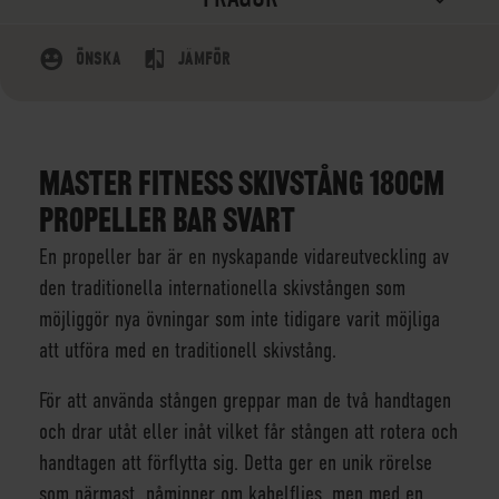
ÖNSKA
JÄMFÖR
MASTER FITNESS SKIVSTÅNG 180CM
PROPELLER BAR SVART
En propeller bar är en nyskapande vidareutveckling av
den traditionella internationella skivstången som
möjliggör nya övningar som inte tidigare varit möjliga
att utföra med en traditionell skivstång.
För att använda stången greppar man de två handtagen
och drar utåt eller inåt vilket får stången att rotera och
handtagen att förflytta sig. Detta ger en unik rörelse
som närmast påminner om kabelflies, men med en