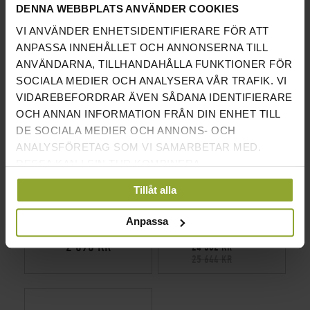
VI HAR HITTAT ANDRA PRODUKTER SOM DU KANSKE
DENNA WEBBPLATS ANVÄNDER COOKIES
GILLAR!
VI ANVÄNDER ENHETSIDENTIFIERARE FÖR ATT
ANPASSA INNEHÅLLET OCH ANNONSERNA TILL
ANVÄNDARNA, TILLHANDAHÅLLA FUNKTIONER FÖR
SOCIALA MEDIER OCH ANALYSERA VÅR TRAFIK. VI
VIDAREBEFORDRAR ÄVEN SÅDANA IDENTIFIERARE
OCH ANNAN INFORMATION FRÅN DIN ENHET TILL
DE SOCIALA MEDIER OCH ANNONS- OCH
ANALYSFÖRETAG SOM VI SAMARBETAR MED.
DESSA KAN I SIN TUR KOMBINERA
INFORMATIONEN MED ANNAN INFORMATION SOM
Tillåt alla
MJUK PLYOBOX - RECOIL
HEMMABOX PAKETET
DU HAR TILLHANDAHÅLLIT ELLER SOM DE HAR
SAMLAT IN NÄR DU HAR ANVÄNT DERAS
Anpassa
TJÄNSTER.
PRIS INKL.MOMS
PRIS INKL.MOMS
2 890 KR
24 362 KR
25 644 KR