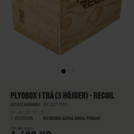
SKIP
TO
THE
PLYOBOX I TRÄ (3 HÖJDER) - RECOIL
BEGINNING
OF
ARTIKELNUMMER
REC1037-PLYO
THE
BETYG:
IMAGES
5
5
OUT OF
STARS
1
RECENSION
RECENSERA GÄRNA DENNA PRODUKT
GALLERY
PRIS INKL.MOMS