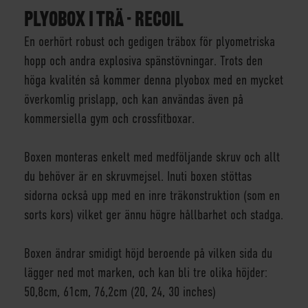
PLYOBOX I TRÄ - RECOIL
En oerhört robust och gedigen träbox för plyometriska
hopp och andra explosiva spänstövningar. Trots den
höga kvalitén så kommer denna plyobox med en mycket
överkomlig prislapp, och kan användas även på
kommersiella gym och crossfitboxar.
Boxen monteras enkelt med medföljande skruv och allt
du behöver är en skruvmejsel. Inuti boxen stöttas
sidorna också upp med en inre träkonstruktion (som en
sorts kors) vilket ger ännu högre hållbarhet och stadga.
Boxen ändrar smidigt höjd beroende på vilken sida du
lägger ned mot marken, och kan bli tre olika höjder:
50,8cm, 61cm, 76,2cm (20, 24, 30 inches)