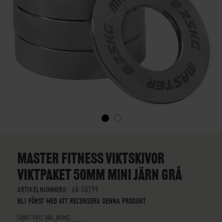
SKIP
TO
THE
MASTER FITNESS VIKTSKIVOR
BEGINNING
VIKTPAKET 50MM MINI JÄRN GRÅ
OF
THE
ARTIKELNUMMER
68-50799
IMAGES
BLI FÖRST MED ATT RECENSERA DENNA PRODUKT
GALLERY
SÄNKT PRIS INKL.MOMS