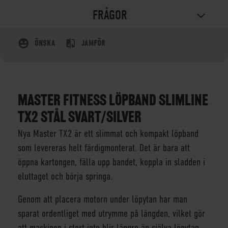
FRÅGOR
ÖNSKA
JÄMFÖR
MASTER FITNESS LÖPBAND SLIMLINE
TX2 STÅL SVART/SILVER
Nya Master TX2 är ett slimmat och kompakt löpband
som levereras helt färdigmonterat. Det är bara att
öppna kartongen, fälla upp bandet, koppla in sladden i
eluttaget och börja springa.
Genom att placera motorn under löpytan har man
sparat ordentliget med utrymme på längden, vilket gör
att maskinen i stort inte blir längre än själva löpytan.