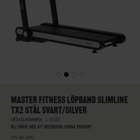
SKIP
TO
THE
MASTER FITNESS LÖPBAND SLIMLINE
BEGINNING
TX2 STÅL SVART/SILVER
OF
THE
ARTIKELNUMMER
6-60302
IMAGES
BLI FÖRST MED ATT RECENSERA DENNA PRODUKT
GALLERY
PRIS INKL.MOMS