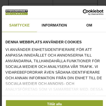
GARANTI RAM/KONSTRUKTION:
10 ÅR
GARANTI J-HOOKS:
5 ÅR
SAMTYCKE
INFORMATION
OM
GARANTI SÄKERHETSARMAR:
5 ÅR
NORMALT SLITAGE FALLER INTE
√
DENNA WEBBPLATS ANVÄNDER COOKIES
UNDER GARANTIN.
VI ANVÄNDER ENHETSIDENTIFIERARE FÖR ATT
För att bli stark krävs det rätt redskap. Ett ordentligt
ANPASSA INNEHÅLLET OCH ANNONSERNA TILL
half rack eller en skivstångsställning är en av
ANVÄNDARNA, TILLHANDAHÅLLA FUNKTIONER FÖR
SOCIALA MEDIER OCH ANALYSERA VÅR TRAFIK. VI
grundvalarna till seriös styrketräning. Ett half rack i
VIDAREBEFORDRAR ÄVEN SÅDANA IDENTIFIERARE
kombination med en träningsbänk, skivstång och
OCH ANNAN INFORMATION FRÅN DIN ENHET TILL DE
viktskivor låter dig med enkelhet utföra samtliga
SOCIALA MEDIER OCH ANNONS- OCH
basövnignar. Tack vare ett par säkerhetsarmar får du
ANALYSFÖRETAG SOM VI SAMARBETAR MED. DESSA
dessutom både skydd och nya träningsmöjligheter.
KAN I SIN TUR KOMBINERA INFORMATIONEN MED
ANNAN INFORMATION SOM DU HAR
Tillåt alla
Våra övriga
racks och ställningar
hittar du här!