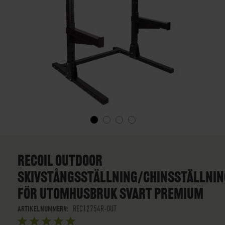
SKIP
TO
THE
RECOIL OUTDOOR
BEGINNING
SKIVSTÅNGSSTÄLLNING/CHINSSTÄLLNIN
OF
THE
FÖR UTOMHUSBRUK SVART PREMIUM
IMAGES
GALLERY
ARTIKELNUMMER
REC12754R-OUT
BETYG: