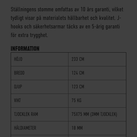
Ställningens stomme omfattas av 10 års garanti, vilket
tydligt visar på materialets hållbarhet och kvalitet. J-
hooks och säkerhetsarmar täcks av en 5-årig garanti
för extra trygghet.
INFORMATION
HÖJD
233 CM
BREDD
124 CM
DJUP
123 CM
VIKT
75 KG
TJOCKLEK RAM
75X75 MM (3MM TJOCKLEK)
HÅLDIAMETER
18 MM