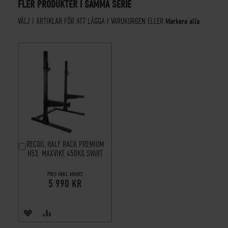
FLER PRODUKTER I SAMMA SERIE
VÄLJ I ARTIKLAR FÖR ATT LÄGGA I VARUKORGEN ELLER
Markera alla
RECOIL HALF RACK PREMIUM
LÄGG
H53, MAXVIKT 450KG SVART
I
VARUKORGEN
PRIS INKL.MOMS
5 990 KR
ÖNSKA
JÄMFÖR