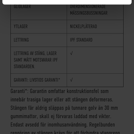
GLIDLAGER
ÖVERDIMENSIONERADE
MÄSSINGSBUSSNINGAR
YTLAGER
NICKELPLÄTERAD
LETTRING
IPF STANDARD
LETTRING AV STÅNG, LAGER
√
SAMT MÅTT MOTSVARAR IPF
STANDARDEN.
GARANTI: LIVSTIDS GARANTI*
√
Garanti*: Garantin omfattar konstruktionsfel som
innebär trasiga lager eller att stången deformeras.
Stången får aldrig släppas på tunnare golv än 30 mm
gummimattor, skall ej förvaras laddad med vikter.
Endast avsedd för inomhusanvändning. Regelbunden
rengöring av stången krävs för att förhindra ytangrepp.