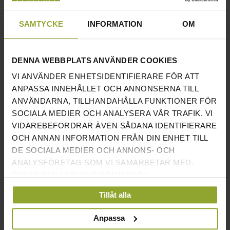
Endast avsedd för inomhusanvändning. Regelbunden
rengöring av stången krävs för att förhindra ytangrepp.
SAMTYCKE
INFORMATION
OM
Normalt slitage faller inte under garantin.
INFORMATION
DENNA WEBBPLATS ANVÄNDER COOKIES
VI ANVÄNDER ENHETSIDENTIFIERARE FÖR ATT
LÄNGD
220 CM
ANPASSA INNEHÅLLET OCH ANNONSERNA TILL
ANVÄNDARNA, TILLHANDAHÅLLA FUNKTIONER FÖR
GREPPDIAMETER
29 MM
SOCIALA MEDIER OCH ANALYSERA VÅR TRAFIK. VI
LÄNGD PÅ ÄNDARNA
433 MM
VIDAREBEFORDRAR ÄVEN SÅDANA IDENTIFIERARE
OCH ANNAN INFORMATION FRÅN DIN ENHET TILL
VIKT
20 KG
DE SOCIALA MEDIER OCH ANNONS- OCH
ANALYSFÖRETAG SOM VI SAMARBETAR MED.
MAXBELASTNING
1200 KG
DESSA KAN I SIN TUR KOMBINERA
INFORMATIONEN MED ANNAN INFORMATION SOM
DRAGHÅLLFASTHET
215000 PSI
Tillåt alla
DU HAR TILLHANDAHÅLLIT ELLER SOM DE HAR
SAMLAT IN NÄR DU HAR ANVÄNT DERAS
TOLERANS
0,2%
Anpassa
TJÄNSTER.