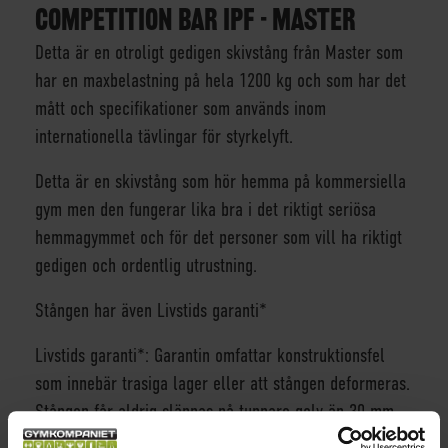
COMPETITION BAR IPF - MASTER
Detta är en otroligt gedigen skivstång från Master som
har en maxbelastning på hela 1200 kg och som har det
mått och specifikationer som används inom
internationella tävlingar för styrkelyft.
Detta är en skivstång som hör hemma på kommersiella
gym men den fungerar lika bra i det riktigt seriösa
hemmagymmet och för det personer som vill ha riktigt
gedigen och ordentlig utrustning.
Stången har även Livstids garanti*
Livstids garanti*: Garantin omfattar konstruktionsfel
som innebär trasiga lager eller att stången deformeras.
Stången får aldrig släppas på tunnare golv än 30 mm
gummimattor, skall ej förvaras laddad med vikter.