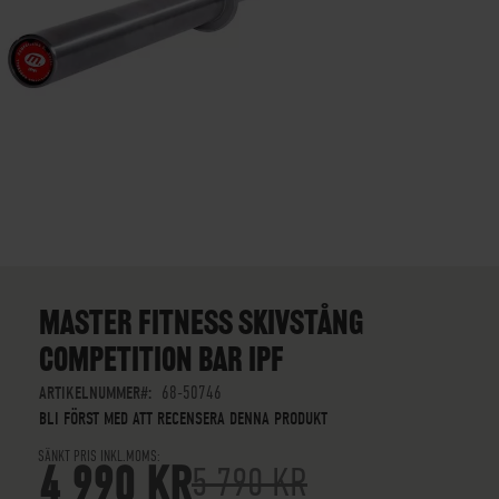
SKIP
TO
THE
MASTER FITNESS SKIVSTÅNG
BEGINNING
COMPETITION BAR IPF
OF
THE
ARTIKELNUMMER
68-50746
IMAGES
BLI FÖRST MED ATT RECENSERA DENNA PRODUKT
GALLERY
SÄNKT PRIS INKL.MOMS
4 990 KR
5 790 KR