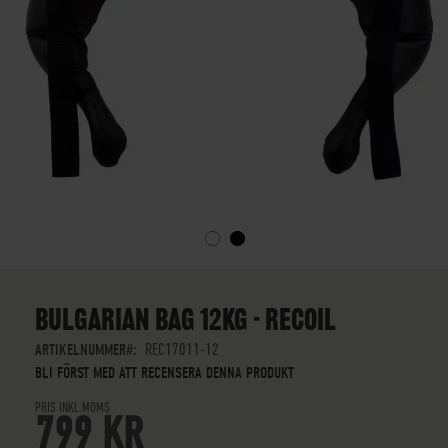
SKIP
TO
THE
BULGARIAN BAG 12KG - RECOIL
BEGINNING
OF
ARTIKELNUMMER
REC17011-12
THE
BLI FÖRST MED ATT RECENSERA DENNA PRODUKT
IMAGES
PRIS INKL.MOMS
GALLERY
799 KR