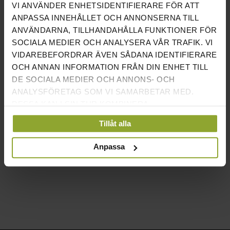
VI ANVÄNDER ENHETSIDENTIFIERARE FÖR ATT
Information:
ANPASSA INNEHÅLLET OCH ANNONSERNA TILL
- Bulgarian Bag 12kg
ANVÄNDARNA, TILLHANDAHÅLLA FUNKTIONER FÖR
- Fyllda med bekväm sandlösning som gör att sandsäcken på
SOCIALA MEDIER OCH ANALYSERA VÅR TRAFIK. VI
ett skönt sätt formar sig runt nacken
VIDAREBEFORDRAR ÄVEN SÅDANA IDENTIFIERARE
- Bekvämt ytterhölje i konstläder
OCH ANNAN INFORMATION FRÅN DIN ENHET TILL
DE SOCIALA MEDIER OCH ANNONS- OCH
ANALYSFÖRETAG SOM VI SAMARBETAR MED.
Bulgarian bags som tål kommersiell användning, till
DESSA KAN I SIN TUR KOMBINERA
hemmagyms-pris. En oerhört prisvärd sandsäck från märket
INFORMATIONEN MED ANNAN INFORMATION SOM
Recoil. Det perfekta grundredskapet i ett funktionellt gym.
Tillåt alla
DU HAR TILLHANDAHÅLLIT ELLER SOM DE HAR
SAMLAT IN NÄR DU HAR ANVÄNT DERAS
Anpassa
TJÄNSTER.