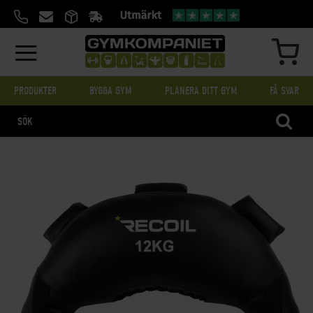
HOPPA
TILL
INNEHÅLL
MIN
PRODUKTER
BYGGA GYM
PLANERA DITT GYM
FÅ SVAR
SÖK
SKIP
TO
THE
END
OF
THE
IMAGES
GALLERY