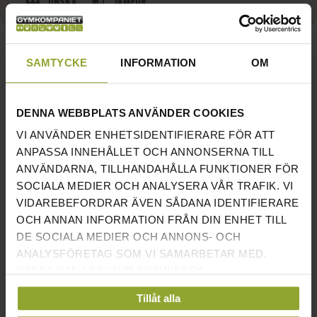
ÖNSKA
JÄMFÖR
SAMTYCKE
INFORMATION
OM
WALLBAR ECO - ABILICA
Klassisk ribbstol från anrika Abilica. Med sina flertaliga
DENNA WEBBPLATS ANVÄNDER COOKIES
grepp i olika höjder har du här möjlighet till en
VI ANVÄNDER ENHETSIDENTIFIERARE FÖR ATT
veritabel uppsjö av kroppsviktsövningar där i princip
ANPASSA INNEHÅLLET OCH ANNONSERNA TILL
bara fantasin sätter gränserna. Från klassiska benlyft
ANVÄNDARNA, TILLHANDAHÅLLA FUNKTIONER FÖR
och chins till mer exotiska nordic curls eller flaggor
SOCIALA MEDIER OCH ANALYSERA VÅR TRAFIK. VI
har du här ett av de mest flexibla redskapen för
VIDAREBEFORDRAR ÄVEN SÅDANA IDENTIFIERARE
OCH ANNAN INFORMATION FRÅN DIN ENHET TILL
kroppsviktsträning.
DE SOCIALA MEDIER OCH ANNONS- OCH
Med en framskjuten översta ribba får du även bästa
ANALYSFÖRETAG SOM VI SAMARBETAR MED.
DESSA KAN I SIN TUR KOMBINERA
möjliga förutsättningar för frihängande övningar såsom
INFORMATIONEN MED ANNAN INFORMATION SOM
chins, pullups m.m.
Tillåt alla
DU HAR TILLHANDAHÅLLIT ELLER SOM DE HAR