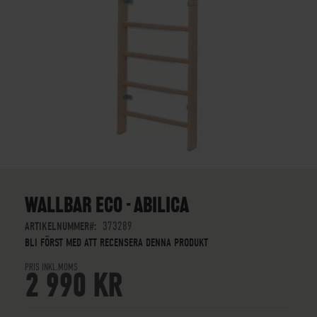
SKIP
TO
THE
WALLBAR ECO - ABILICA
BEGINNING
OF
ARTIKELNUMMER
373289
THE
BLI FÖRST MED ATT RECENSERA DENNA PRODUKT
IMAGES
PRIS INKL.MOMS
GALLERY
2 990 KR