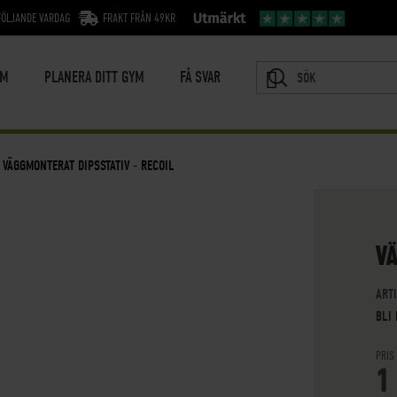
FÖLJANDE VARDAG
FRAKT FRÅN 49KR
YM
PLANERA DITT GYM
FÅ SVAR
SÖK
VÄGGMONTERAT DIPSSTATIV - RECOIL
VÄ
ART
BLI
PRIS
1