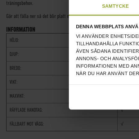
träningsbehov.
SAMTYCKE
Går att fälla ner så det blir platt mot vägg.
DENNA WEBBPLATS ANVÄ
INFORMATION
VI ANVÄNDER ENHETSIDE
HÖJD:
30 CM
TILLHANDAHÅLLA FUNKTI
ÄVEN SÅDANA IDENTIFIE
DJUP:
57 CM
ANNONS- OCH ANALYSFÖR
INFORMATIONEN MED ANN
BREDD:
64 CM
NÄR DU HAR ANVÄNT DER
VIKT:
7 KG
MAXVIKT:
120 KG
RÄFFLADE HANDTAG:
√
FÄLLBART MOT VÄGG:
√