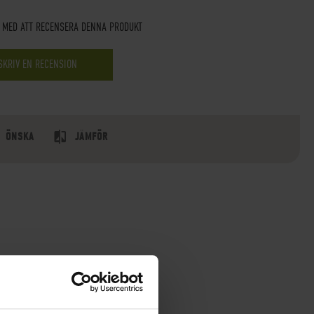
T MED ATT RECENSERA DENNA PRODUKT
SKRIV EN RECENSION
ÖNSKA
JÄMFÖR