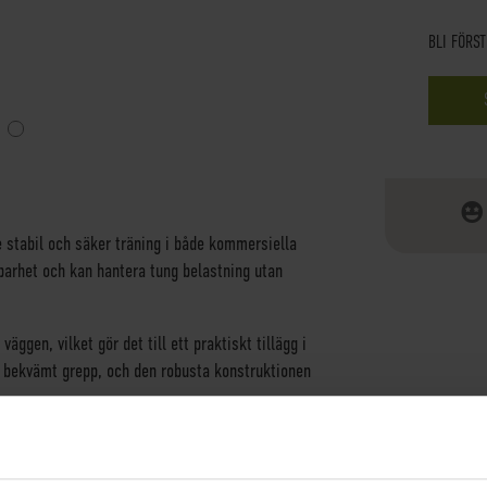
BLI FÖRS
e stabil och säker träning i både kommersiella
barhet och kan hantera tung belastning utan
ggen, vilket gör det till ett praktiskt tillägg i
t bekvämt grepp, och den robusta konstruktionen
igt som det ger maximal funktionalitet. Oavsett
 dipsstativ en pålitlig lösning för dina