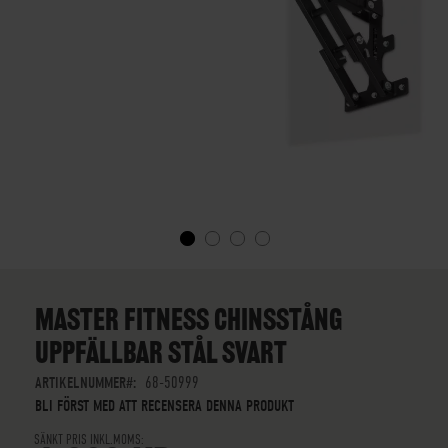
SKIP
TO
THE
MASTER FITNESS CHINSSTÅNG
BEGINNING
UPPFÄLLBAR STÅL SVART
OF
THE
ARTIKELNUMMER
68-50999
IMAGES
BLI FÖRST MED ATT RECENSERA DENNA PRODUKT
GALLERY
SÄNKT PRIS INKL.MOMS