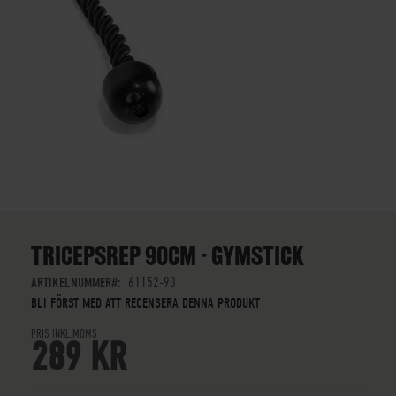
SKIP
TO
THE
TRICEPSREP 90CM - GYMSTICK
BEGINNING
OF
ARTIKELNUMMER
61152-90
THE
BLI FÖRST MED ATT RECENSERA DENNA PRODUKT
IMAGES
PRIS INKL.MOMS
GALLERY
289 KR