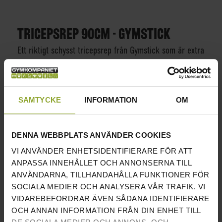
TRICEPSREP 90CM - GYMSTICK
Ett riktigt schysst tricepsrep från Gymstick som är extra
långt, hela 90cm. Repet har ordentliga handstopp av
gummi som är lite mer gediget byggda för att ge riktigt
bra grepp och se till så man inte glider av repet vi
SAMTYCKE
INFORMATION
OM
tunga lyft. Tricepsrepet kopplas enkelt ihop med en
karbinhake och kan användas i alla typer av
dragapparater som använder sig av karbinhake.
DENNA WEBBPLATS ANVÄNDER COOKIES
Tricepsrep används främst för biceps och triceps
VI ANVÄNDER ENHETSIDENTIFIERARE FÖR ATT
övningar men kan även användas till en mängd andra
ANPASSA INNEHÅLLET OCH ANNONSERNA TILL
övningar.
ANVÄNDARNA, TILLHANDAHÅLLA FUNKTIONER FÖR
SOCIALA MEDIER OCH ANALYSERA VÅR TRAFIK. VI
INFORMATION
VIDAREBEFORDRAR ÄVEN SÅDANA IDENTIFIERARE
OCH ANNAN INFORMATION FRÅN DIN ENHET TILL
LÄNGD
90 CM