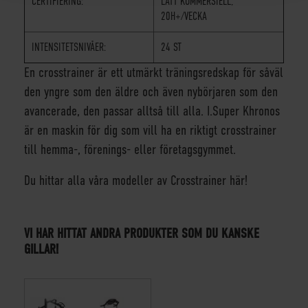
CERTIFIERING:
LÄTT KOMMERSIELL,
20H+/VECKA
INTENSITETSNIVÅER:
24 ST
En crosstrainer är ett utmärkt träningsredskap för såväl
den yngre som den äldre och även nybörjaren som den
avancerade, den passar alltså till alla. I.Super Khronos
är en maskin för dig som vill ha en riktigt crosstrainer
till hemma-, förenings- eller företagsgymmet.
Du hittar alla våra modeller av
Crosstrainer
här!
VI HAR HITTAT ANDRA PRODUKTER SOM DU KANSKE
GILLAR!