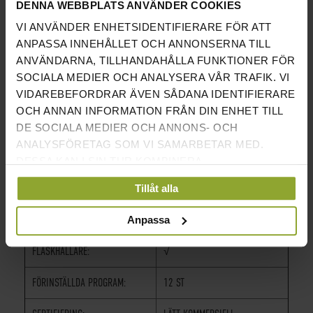
DENNA WEBBPLATS ANVÄNDER COOKIES
SVÄNGHJULSVIKT:
MOTSVARANDE 35 KG
VI ANVÄNDER ENHETSIDENTIFIERARE FÖR ATT
ANPASSA INNEHÅLLET OCH ANNONSERNA TILL
BLUETOOTH FÖR PULSBÄLTE:
√
ANVÄNDARNA, TILLHANDAHÅLLA FUNKTIONER FÖR
SOCIALA MEDIER OCH ANALYSERA VÅR TRAFIK. VI
MAX ANVÄNDARVIKT:
150 KG
VIDAREBEFORDRAR ÄVEN SÅDANA IDENTIFIERARE
ICONCEPT:
√
OCH ANNAN INFORMATION FRÅN DIN ENHET TILL
DE SOCIALA MEDIER OCH ANNONS- OCH
MOTSTÅNDSSYSTEM:
MAGNETISKT
ANALYSFÖRETAG SOM VI SAMARBETAR MED.
DESSA KAN I SIN TUR KOMBINERA
TRANSPORTHJUL:
√
INFORMATIONEN MED ANNAN INFORMATION SOM
Tillåt alla
DU HAR TILLHANDAHÅLLIT ELLER SOM DE HAR
DISPLAY:
BLÅ BAKGRUNDSBELYST LCD-
SAMLAT IN NÄR DU HAR ANVÄNT DERAS
DISPLAY
Anpassa
TJÄNSTER.
FLASKHÅLLARE:
√
FÖRINSTÄLLDA PROGRAM:
12 ST