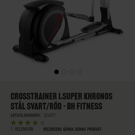
SKIP
TO
THE
CROSSTRAINER I.SUPER KHRONOS
BEGINNING
STÅL SVART/RÖD - BH FITNESS
OF
THE
ARTIKELNUMMER
G2487I
IMAGES
BETYG:
GALLERY
5
5
OUT OF
STARS
1
RECENSION
RECENSERA GÄRNA DENNA PRODUKT