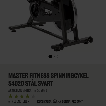
SKIP
TO
THE
MASTER FITNESS SPINNINGCYKEL
BEGINNING
S4020 STÅL SVART
OF
THE
ARTIKELNUMMER
6-504020
IMAGES
BETYG:
GALLERY
5
5
OUT OF
STARS
6
RECENSIONER
RECENSERA GÄRNA DENNA PRODUKT