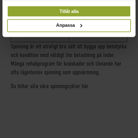
INFORMATIONEN MED ANNAN INFORMATION SOM
MAX ANVÄNDARVIKT
100KG
Tillåt alla
DU HAR TILLHANDAHÅLLIT ELLER SOM DE HAR
DRIVSYSTEM
REMDRIFT
SAMLAT IN NÄR DU HAR ANVÄNT DERAS
Anpassa
TJÄNSTER.
SVÄNGHJUL VIKT
17KG
Spinning är ett otroligt bra sätt att bygga upp benstyrka
och kondition med väldigt lite belastning på leder.
Många rehabprogram för knäskador och liknande har
ofta lågintensiv spinning som uppvärmning.
Du hittar alla våra spinningcyklar här