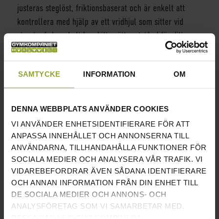
justeras steglöst, friktionsbaserat och är enkelt att
kontrollera med hjälp av ett vridhjul som sitter vid
styret, så du enkelt kan hitta rätt motstånd för ditt
träningspass. Svänghjulet har en vikt på 17 kg vilket
ger ett bra moment och känsla i träningen.
SAMTYCKE
INFORMATION
OM
Denna spinningcykel passar lika bra i hemmagymmet
som i det mindre företagsgymmet.
DENNA WEBBPLATS ANVÄNDER COOKIES
INFORMATION
VI ANVÄNDER ENHETSIDENTIFIERARE FÖR ATT
ANPASSA INNEHÅLLET OCH ANNONSERNA TILL
LÄNGD
120CM
ANVÄNDARNA, TILLHANDAHÅLLA FUNKTIONER FÖR
SOCIALA MEDIER OCH ANALYSERA VÅR TRAFIK. VI
BREDD
51CM
VIDAREBEFORDRAR ÄVEN SÅDANA IDENTIFIERARE
OCH ANNAN INFORMATION FRÅN DIN ENHET TILL
HÖJD
109CM
DE SOCIALA MEDIER OCH ANNONS- OCH
ANALYSFÖRETAG SOM VI SAMARBETAR MED.
VIKT
39KG
DESSA KAN I SIN TUR KOMBINERA