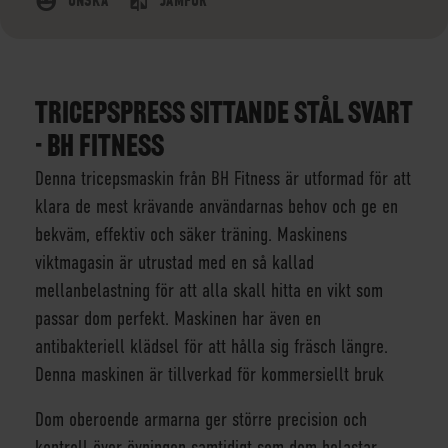
ÖNSKA
JÄMFÖR
TRICEPSPRESS SITTANDE STÅL SVART
- BH FITNESS
Denna tricepsmaskin från BH Fitness är utformad för att
klara de mest krävande användarnas behov och ge en
bekväm, effektiv och säker träning. Maskinens
viktmagasin är utrustad med en så kallad
mellanbelastning för att alla skall hitta en vikt som
passar dom perfekt. Maskinen har även en
antibakteriell klädsel för att hålla sig fräsch längre.
Denna maskinen är tillverkad för kommersiellt bruk
Dom oberoende armarna ger större precision och
kontroll över övningen samtidigt som dom belastar