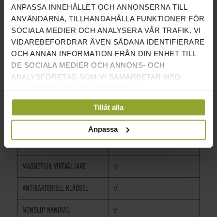
ANPASSA INNEHÅLLET OCH ANNONSERNA TILL
DJUP
115 CM
ANVÄNDARNA, TILLHANDAHÅLLA FUNKTIONER FÖR
SOCIALA MEDIER OCH ANALYSERA VÅR TRAFIK. VI
VIKT
164 KG
VIDAREBEFORDRAR ÄVEN SÅDANA IDENTIFIERARE
OCH ANNAN INFORMATION FRÅN DIN ENHET TILL
MAXIMAL ANVÄNDARVIKT
190 KG
DE SOCIALA MEDIER OCH ANNONS- OCH
ANALYSFÖRETAG SOM VI SAMARBETAR MED.
VIKTMAGASIN
95 KG
DESSA KAN I SIN TUR KOMBINERA
INFORMATIONEN MED ANNAN INFORMATION SOM
FÖRSTÄRKT STRUKTUR
√
Tillåt alla
DU HAR TILLHANDAHÅLLIT ELLER SOM DE HAR
ANTIKORROSIV FÄRG
√
SAMLAT IN NÄR DU HAR ANVÄNT DERAS
Anpassa
TJÄNSTER.
VERTIKAL JUSTERING AV SITS
√
MAGNETISK VIKTVÄLJARE
√
ANTIBAKTERIELL KLÄDSEL
√
NONSLIP HANDTAG
√