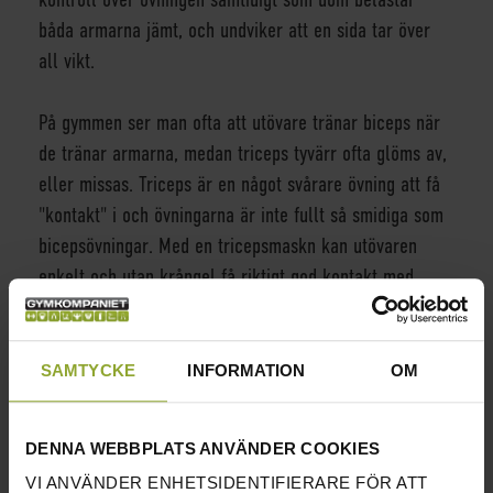
båda armarna jämt, och undviker att en sida tar över
all vikt.
På gymmen ser man ofta att utövare tränar biceps när
de tränar armarna, medan triceps tyvärr ofta glöms av,
eller missas. Triceps är en något svårare övning att få
"kontakt" i och övningarna är inte fullt så smidiga som
bicepsövningar. Med en tricepsmaskn kan utövaren
enkelt och utan krångel få riktigt god kontakt med
muskeln samtidigt som den utförs på ett säkert och
kontrollerat sätt.
SAMTYCKE
INFORMATION
OM
INFORMATION
HÖJD
149 CM
DENNA WEBBPLATS ANVÄNDER COOKIES
BREDD
138 CM
VI ANVÄNDER ENHETSIDENTIFIERARE FÖR ATT