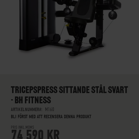
SKIP
TO
THE
TRICEPSPRESS SITTANDE STÅL SVART
BEGINNING
- BH FITNESS
OF
THE
ARTIKELNUMMER
M160
IMAGES
BLI FÖRST MED ATT RECENSERA DENNA PRODUKT
GALLERY
PRIS INKL.MOMS
74 590 KR