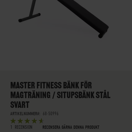
SKIP
TO
THE
MASTER FITNESS BÄNK FÖR
BEGINNING
MAGTRÄNING / SITUPSBÄNK STÅL
OF
THE
SVART
IMAGES
GALLERY
ARTIKELNUMMER
68-50996
BETYG:
5
5
OUT OF
STARS
1
RECENSION
RECENSERA GÄRNA DENNA PRODUKT