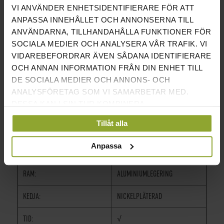
VI ANVÄNDER ENHETSIDENTIFIERARE FÖR ATT
HÖJD:
101CM
ANPASSA INNEHÅLLET OCH ANNONSERNA TILL
ANVÄNDARNA, TILLHANDAHÅLLA FUNKTIONER FÖR
SITTHÖJD:
36CM
SOCIALA MEDIER OCH ANALYSERA VÅR TRAFIK. VI
VIDAREBEFORDRAR ÄVEN SÅDANA IDENTIFIERARE
VIKT:
29KG
OCH ANNAN INFORMATION FRÅN DIN ENHET TILL
DE SOCIALA MEDIER OCH ANNONS- OCH
MAXVIKT:
160KG
ANALYSFÖRETAG SOM VI SAMARBETAR MED.
DESSA KAN I SIN TUR KOMBINERA
MOTSTÅND:
FLÄKT 10 NIVÅER
INFORMATIONEN MED ANNAN INFORMATION SOM
Tillåt alla
DU HAR TILLHANDAHÅLLIT ELLER SOM DE HAR
TRANSPORTHJUL:
√
SAMLAT IN NÄR DU HAR ANVÄNT DERAS
Anpassa
PROGRAM:
8 STYCKEN
TJÄNSTER.
RAM:
ALUMINIUMLEGERING
KEDJA:
NICKELPLÄTERAD
TID:
√