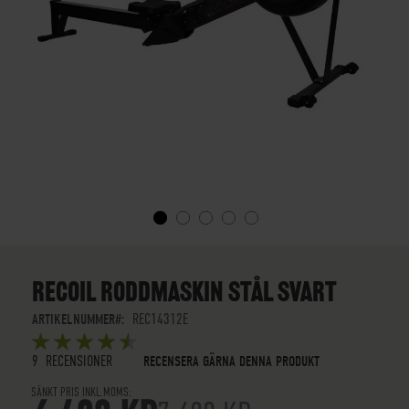
SKIP
TO
THE
RECOIL RODDMASKIN STÅL SVART
BEGINNING
OF
ARTIKELNUMMER
REC14312E
THE
BETYG:
IMAGES
5
5
OUT OF
STARS
9
RECENSIONER
RECENSERA GÄRNA DENNA PRODUKT
GALLERY
SÄNKT PRIS INKL.MOMS