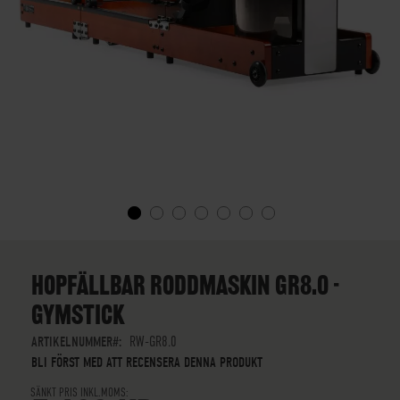
SKIP
TO
THE
HOPFÄLLBAR RODDMASKIN GR8.0 -
BEGINNING
GYMSTICK
OF
THE
ARTIKELNUMMER
RW-GR8.0
IMAGES
BLI FÖRST MED ATT RECENSERA DENNA PRODUKT
GALLERY
SÄNKT PRIS INKL.MOMS