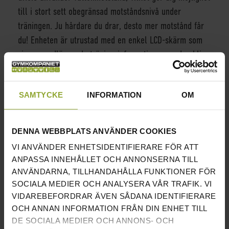
till i stort sett obegränsad motståndsnivå under
träningen. Ju hårdare du drar, desto mer motstånd får
du! Enheten är utrustad med en enkel LCD-skärm som
visar grundläggande träningsinformation, men den blir
verkligen dynamisk när den kopplas samman med
fitnessappar för Android/iOS. När det gäller
SAMTYCKE
INFORMATION
OM
bekvämligheter så ger telefonhållaren dig smidig
tillgång till både information och underhållning medan
transporthjulen gör den smidigt att flytta både innan
DENNA WEBBPLATS ANVÄNDER COOKIES
och efter passet.
VI ANVÄNDER ENHETSIDENTIFIERARE FÖR ATT
ANPASSA INNEHÅLLET OCH ANNONSERNA TILL
INFORMATION
ANVÄNDARNA, TILLHANDAHÅLLA FUNKTIONER FÖR
HÖJD
30.5 CM
SOCIALA MEDIER OCH ANALYSERA VÅR TRAFIK. VI
VIDAREBEFORDRAR ÄVEN SÅDANA IDENTIFIERARE
MAXIMALT SITTAVSTÅND
110 CM
OCH ANNAN INFORMATION FRÅN DIN ENHET TILL
DE SOCIALA MEDIER OCH ANNONS- OCH
MAX ANVÄNDARVIKT
120 KG