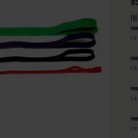
8
IN
POW
1 X
POW
1 X
POW
1 X
POW
1 X