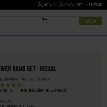
SPRÅK
PRIVATKUND
LOGGA IN
SKAPA KONTO
KASSA
MIN VARUKORG
WER BAND SET - RECOIL
IKELNUMMER
POWERBAND-SET-RECOIL
G:
5
 OF
STARS
ECENSION
RECENSERA GÄRNA DENNA PRODUKT
 INKL.MOMS