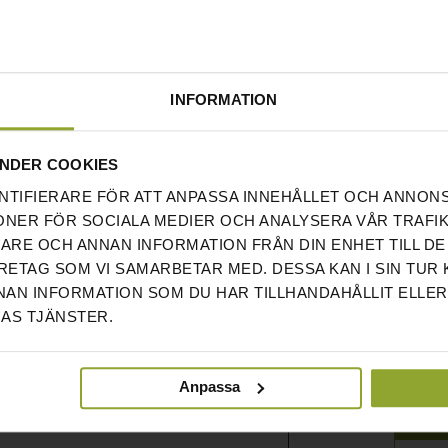
exempelvis bar training eller på utomhusgym,
RE
KUNDRE
INFORMATION
BR
NDER COOKIES
NTIFIERARE FÖR ATT ANPASSA INNEHÅLLET OCH ANNON
PRIS
ONER FÖR SOCIALA MEDIER OCH ANALYSERA VÅR TRAFIK
KVALI
RARE OCH ANNAN INFORMATION FRÅN DIN ENHET TILL DE
Haft 
ETAG SOM VI SAMARBETAR MED. DESSA KAN I SIN TUR
bande
AN INFORMATION SOM DU HAR TILLHANDAHÅLLIT ELLER
chins.
AS TJÄNSTER.
Rece
Anpassa
IL: