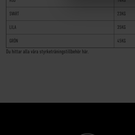
RÖD
14KG
SVART
23KG
LILA
35KG
GRÖN
45KG
Du hittar alla våra styrketräningstillbehör här.