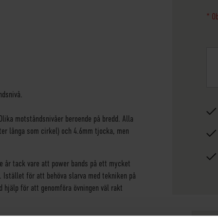
* Ob
ndsnivå.
Olika motståndsnivåer beroende på bredd. Alla
ter långa som cirkel) och 4.6mm tjocka, men
te år tack vare att power bands på ett mycket
. Istället för att behöva slarva med tekniken på
 hjälp för att genomföra övningen väl rakt