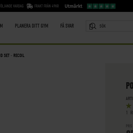
FÖLJANDE VARDAG
FRAKT FRÅN 49KR
YM
PLANERA DITT GYM
FÅ SVAR
SÖK
D SET - RECOIL
PO
ART
BETY
5
OUT
1
R
PRIS