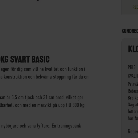
RE
KUNDRE
KL
KG SVART BASIC
PRIS
agen för dig som vill ha kvalitet och funktion i
KVALI
a konstruktion och bekväma stoppning får du en
Prisv
Robus
n är 5,5 cm tjock och 31 cm bred, vilket ger
Bra k
lbarhet, och med en maxvikt på upp till 300 kg
Såg at
fötte
har fu
 nybörjare och vana lyftare. En träningsbänk
Rece