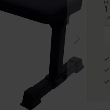
PRIS
1
TID