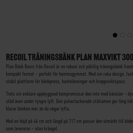
SKIP
TO
THE
RECOIL TRÄNINGSBÄNK PLAN MAXVIKT 300
BEGINNING
Plan Bänk Basic från Recoil är en robust och pålitlig träningsbänk framt
OF
kompakt format – perfekt för hemmagymmet. Med sin raka design, fast
THE
IMAGES
stabil plattform för bänkpress, hantelövningar och kroppsviktspass.
GALLERY
Trots sin enklare uppbyggnad kompromissar den inte med känslan – dyna
stöd även under tyngre lyft. Den pulverlackerade stålramen ger lång hål
klarar bänken mer än du vågar lyfta.
Med en höjd på 46 cm och längd på 117 cm passar den utmärkt till både
som levererar – utan krångel.