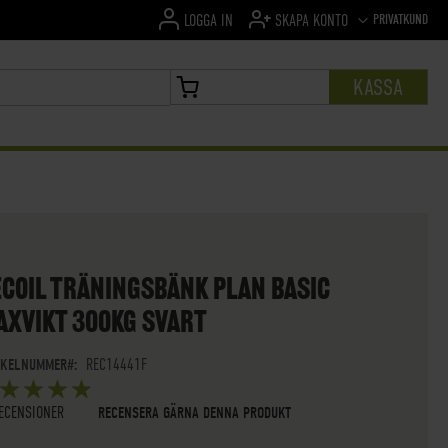
SPRÅK
PRIVATKUND
LOGGA IN
SKAPA KONTO
KASSA
MIN VARUKORG
ECOIL TRÄNINGSBÄNK PLAN BASIC
AXVIKT 300KG SVART
IKELNUMMER
REC14441F
G:
5
 OF
STARS
ECENSIONER
RECENSERA GÄRNA DENNA PRODUKT