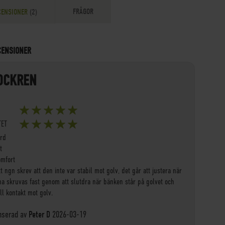
FRÅGOR
CENSIONER
2
CENSIONER
OCKREN
100%
TET
100%
ärd
t
omfort
t ngn skrev att den inte var stabil mot golv, det går att justera när
rna skruvas fast genom att slutdra när bänken står på golvet och
ll kontakt mot golv.
Posted
nserad av
Peter D
2026-03-19