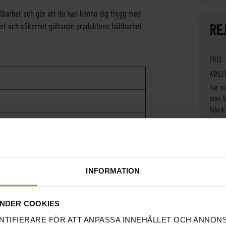
llbarhet och gör att du kan känna dig trygg med
ghet och säkerhet gällande produktens hållbarhet
REJ
PRIS
KVALI
Har n
men b
fabrik
utan t
under
Bortse
lagom
INFORMATION
övnin
när d
NDER COOKIES
Rece
NTIFIERARE FÖR ATT ANPASSA INNEHÅLLET OCH ANNON