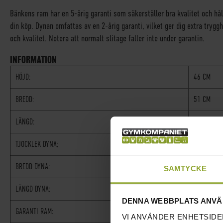
Bänkens ram har en 5-årig garanti som säkerställer bra kvalitet och hå
din köp. Dynan omfattas av en 2-årig garanti, vilket ger dig extra tryg
och kvalitet. Notera att normalt slitage faller inte under garantin.
INFORMATION
HÖJD:
46 CM
BREDD:
51 CM
LÄNGD:
117 CM
TJOCKLEK DYNA;
5,5 CM
BREDD DYNA:
31 CM
SAMTYCKE
LÄNGD DYNA:
121 CM
DENNA WEBBPLATS ANVÄ
GARANTI RAM:
5 ÅR
VI ANVÄNDER ENHETSIDE