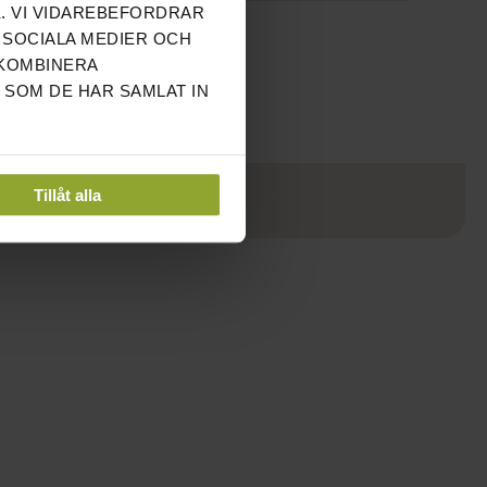
. VI VIDAREBEFORDRAR
VISA ALLA RECENSIONER
 SOCIALA MEDIER OCH
 KOMBINERA
SKRIV EN RECENSION
 SOM DE HAR SAMLAT IN
Tillåt alla
ÖNSKA
JÄMFÖR