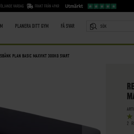
FÖLJANDE VARDAG
FRAKT FRÅN 49KR
YM
PLANERA DITT GYM
FÅ SVAR
SÖK
GSBÄNK PLAN BASIC MAXVIKT 300KG SVART
R
M
ART
BETY
5
OUT
2
R