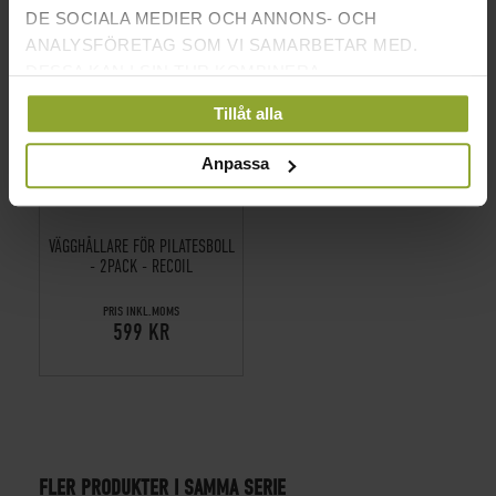
DE SOCIALA MEDIER OCH ANNONS- OCH
ANALYSFÖRETAG SOM VI SAMARBETAR MED.
DESSA KAN I SIN TUR KOMBINERA
INFORMATIONEN MED ANNAN INFORMATION SOM
Tillåt alla
DU HAR TILLHANDAHÅLLIT ELLER SOM DE HAR
SAMLAT IN NÄR DU HAR ANVÄNT DERAS
Anpassa
TJÄNSTER.
VÄGGHÅLLARE FÖR PILATESBOLL
- 2PACK - RECOIL
PRIS INKL.MOMS
599 KR
FLER PRODUKTER I SAMMA SERIE