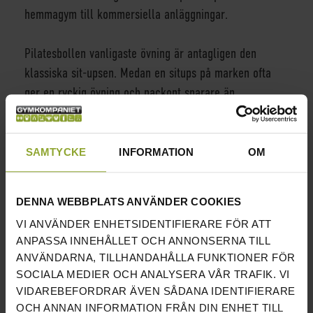
hemmagym till kommersiella anläggningar.
Pilatesbollen vanligaste övning är antagligen den
klassiska sit-upsen. Medan en situps på marken ofta
ger en ryckig övning och nackont snarare än
magträning så ger en situps på en pilatesboll en
mjukare rörelse och bättre kontakt med
magmuskulaturen. På samma sätt är det med
SAMTYCKE
INFORMATION
OM
sidositups, rygglyft, etc. Pilatesbollens mjuka kurvatur
passar perfekt för rygg och mage.
DENNA WEBBPLATS ANVÄNDER COOKIES
VI ANVÄNDER ENHETSIDENTIFIERARE FÖR ATT
Du hittar alla våra olika modeller av
gymbollar
här.
ANPASSA INNEHÅLLET OCH ANNONSERNA TILL
ANVÄNDARNA, TILLHANDAHÅLLA FUNKTIONER FÖR
SOCIALA MEDIER OCH ANALYSERA VÅR TRAFIK. VI
VI HAR HITTAT ANDRA PRODUKTER SOM DU KANSKE
VIDAREBEFORDRAR ÄVEN SÅDANA IDENTIFIERARE
GILLAR!
OCH ANNAN INFORMATION FRÅN DIN ENHET TILL