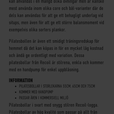
kan användas i en mängd olika övningar men är kanske
mest använda inom olika core och bål-varianter där de
dels kan användas för att ge ett behagligt underlag vid
situps, men även för att ge ett större balansmoment vid
exempelvis olika sorters plankor.
Pilatesbollen är även ett smidigt träningsredskap för
hemmet då det kan köpas in för en mycket låg kostnad
och ändå ge ordentligt med variation. Dessa
pilatesbollar från Recoil är stilrena, enkla och kommer
med en handpump för enkel uppblåsning.
INFORMATION
PILATESBOLLAR I STORLEKARNA 55CM, 65CM OCH 75CM
KOMMER MED HANDPUMP
PASSAR ÄVEN I KOMMERSIELL MILJÖ
Pilatesbollar i svart med snygg stilren Recoil-logga.
Pilatesbollar av hög kvalité som passar på allt från