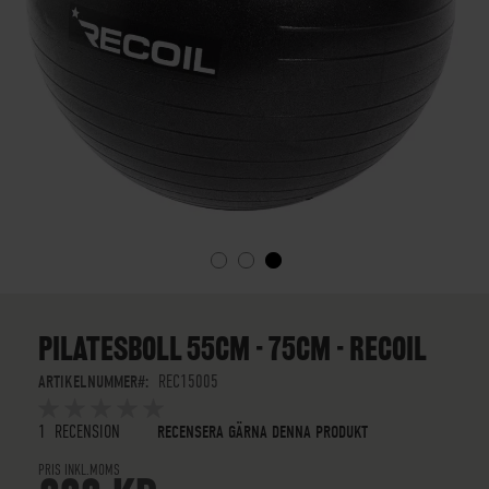
SKIP
TO
THE
PILATESBOLL 55CM - 75CM - RECOIL
BEGINNING
OF
ARTIKELNUMMER
REC15005
THE
BETYG:
IMAGES
5
5
OUT OF
STARS
1
RECENSION
RECENSERA GÄRNA DENNA PRODUKT
GALLERY
PRIS INKL.MOMS