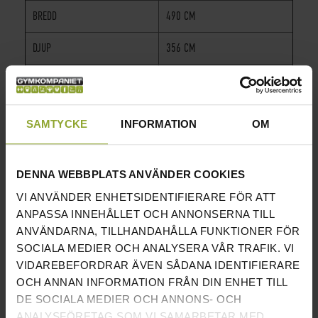
BREDD
490 CM
DJUP
356 CM
VIKT
890 KG
FÖRSTÄRKT STRUKTUR
√
SAMTYCKE
INFORMATION
OM
ANTIKORROSIV FÄRG
√
DENNA WEBBPLATS ANVÄNDER COOKIES
MAGNETISK VIKTVÄLJARE
√
VI ANVÄNDER ENHETSIDENTIFIERARE FÖR ATT
5 MM OCH 6 MM TJOCK
√
ANPASSA INNEHÅLLET OCH ANNONSERNA TILL
GUMMIBELAGD STÅLKABEL FÖR
ANVÄNDARNA, TILLHANDAHÅLLA FUNKTIONER FÖR
JÄMN OCH SÄKER PRESTANDA
SOCIALA MEDIER OCH ANALYSERA VÅR TRAFIK. VI
VIDAREBEFORDRAR ÄVEN SÅDANA IDENTIFIERARE
KOMPONENTER I ROSTFRITT
√
OCH ANNAN INFORMATION FRÅN DIN ENHET TILL
STÅL. DESIGNAD FÖR ATT GE
DE SOCIALA MEDIER OCH ANNONS- OCH
LÅNGVARIG HÅLLBARHET
ANALYSFÖRETAG SOM VI SAMARBETAR MED.