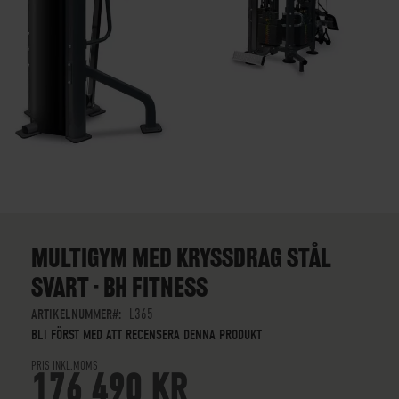
SKIP
TO
THE
MULTIGYM MED KRYSSDRAG STÅL
BEGINNING
SVART - BH FITNESS
OF
THE
ARTIKELNUMMER
L365
IMAGES
BLI FÖRST MED ATT RECENSERA DENNA PRODUKT
GALLERY
PRIS INKL.MOMS
176 490 KR