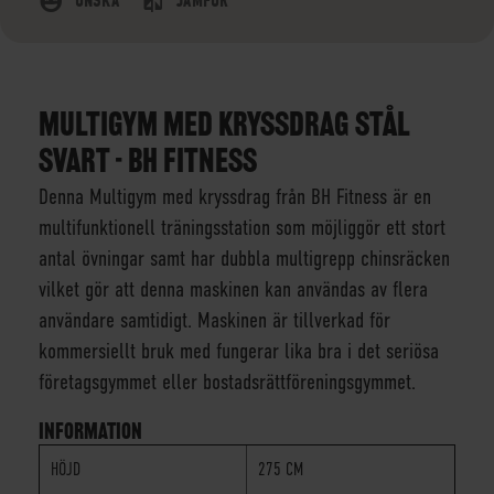
ÖNSKA
JÄMFÖR
MULTIGYM MED KRYSSDRAG STÅL
SVART - BH FITNESS
Denna Multigym med kryssdrag från BH Fitness är en
multifunktionell träningsstation som möjliggör ett stort
antal övningar samt har dubbla multigrepp chinsräcken
vilket gör att denna maskinen kan användas av flera
användare samtidigt. Maskinen är tillverkad för
kommersiellt bruk med fungerar lika bra i det seriösa
företagsgymmet eller bostadsrättföreningsgymmet.
INFORMATION
HÖJD
275 CM