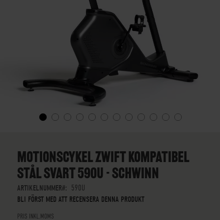
SKIP
TO
THE
MOTIONSCYKEL ZWIFT KOMPATIBEL
BEGINNING
STÅL SVART 590U - SCHWINN
OF
THE
ARTIKELNUMMER
590U
IMAGES
BLI FÖRST MED ATT RECENSERA DENNA PRODUKT
GALLERY
PRIS INKL.MOMS