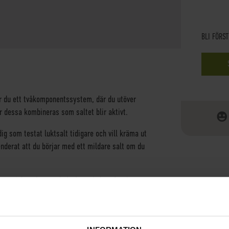
BLI FÖRS
r du ett tvåkomponentssystem, där du utöver
r dessa kombineras som saltet blir aktivt.
ig som testat luktsalt tidigare och vill kräma ut
nderat att du börjar med ett mildare salt om du
även i fräscht mentholutförande här, för den