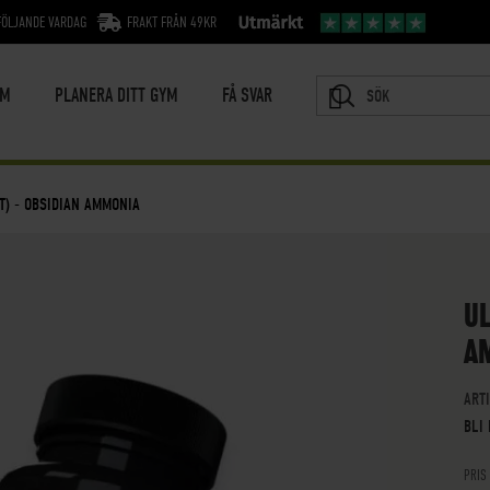
FÖLJANDE VARDAG
FRAKT FRÅN 49KR
YM
PLANERA DITT GYM
FÅ SVAR
SÖK
LT) - OBSIDIAN AMMONIA
UL
A
ART
BLI
PRIS