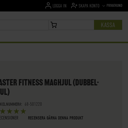
SPRÅK
PRIVATKUND
LOGGA IN
SKAPA KONTO
KASSA
MIN VARUKORG
ASTER FITNESS MAGHJUL (DUBBEL-
UL)
IKELNUMMER
68-501220
G:
5
 OF
STARS
ECENSIONER
RECENSERA GÄRNA DENNA PRODUKT