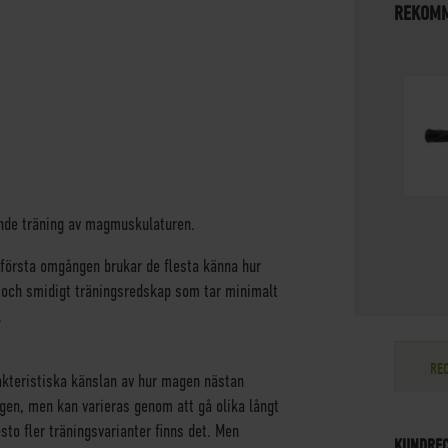
REKOMM
ande träning av magmuskulaturen.
 första omgången brukar de flesta känna hur
rt och smidigt träningsredskap som tar minimalt
.
RE
akteristiska känslan av hur magen nästan
gen, men kan varieras genom att gå olika långt
esto fler träningsvarianter finns det. Men
KUNDRE