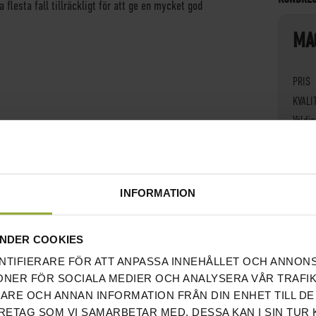
a flesta fall tillräckligt för att ge en mycket god
MA
PRIS
KVALI
Väldig
några
ökas 
INFORMATION
Rece
NDER COOKIES
MA
NTIFIERARE FÖR ATT ANPASSA INNEHÅLLET OCH ANNON
ONER FÖR SOCIALA MEDIER OCH ANALYSERA VÅR TRAFIK
RARE OCH ANNAN INFORMATION FRÅN DIN ENHET TILL DE
PRIS
ETAG SOM VI SAMARBETAR MED. DESSA KAN I SIN TUR