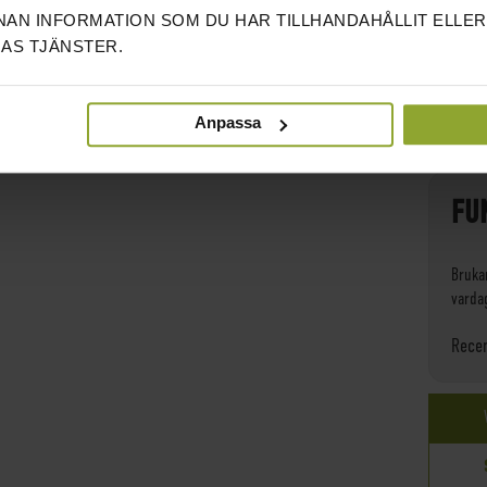
KVALI
AN INFORMATION SOM DU HAR TILLHANDAHÅLLIT ELLER
Väldig
AS TJÄNSTER.
man ä
öka på
Rece
Anpassa
FU
Brukar
varda
Rece