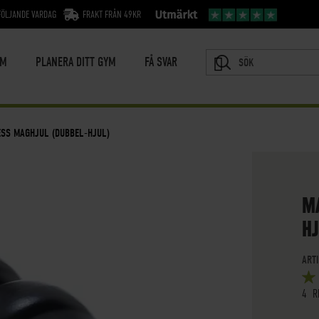
FÖLJANDE VARDAG
FRAKT FRÅN 49KR
YM
PLANERA DITT GYM
FÅ SVAR
SÖK
ESS MAGHJUL (DUBBEL-HJUL)
M
HJ
ART
BETY
5
OUT
4
R