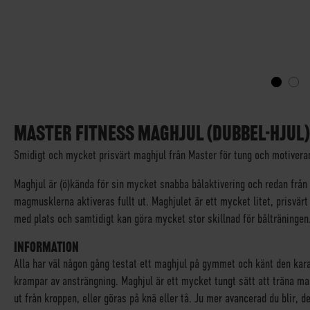
SKIP
TO
THE
MASTER FITNESS MAGHJUL (DUBBEL-HJUL)
BEGINNING
Smidigt och mycket prisvärt maghjul från Master för tung och motiver
OF
THE
Maghjul är (ö)kända för sin mycket snabba bålaktivering och redan från
IMAGES
magmusklerna aktiveras fullt ut. Maghjulet är ett mycket litet, prisvä
GALLERY
med plats och samtidigt kan göra mycket stor skillnad för bålträningen
INFORMATION
Alla har väl någon gång testat ett maghjul på gymmet och känt den kar
krampar av ansträngning. Maghjul är ett mycket tungt sätt att träna ma
ut från kroppen, eller göras på knä eller tå. Ju mer avancerad du blir, d