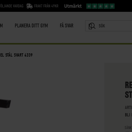
FÖLJANDE VARDAG
FRAKT FRÅN 49KR
YM
PLANERA DITT GYM
FÅ SVAR
SÖK
EL STÅL SVART 4339
R
ST
ART
BLI
SÄNK