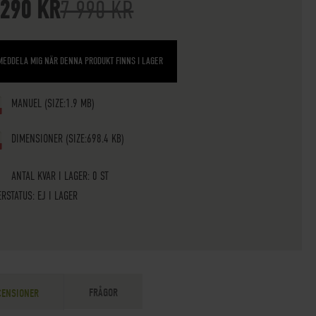
 290 KR
7 990 KR
MEDDELA MIG NÄR DENNA PRODUKT FINNS I LAGER
MANUEL
(SIZE:1.9 MB)
DIMENSIONER
(SIZE:698.4 KB)
ANTAL KVAR I LAGER: 0 ST
ERSTATUS:
EJ I LAGER
FRÅGOR
CENSIONER