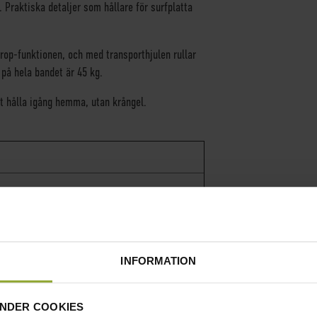
 Praktiska detaljer som hållare för surfplatta
drop-funktionen, och med transporthjulen rullar
 på hela bandet är 45 kg.
tt hålla igång hemma, utan krångel.
INFORMATION
NDER COOKIES
CM