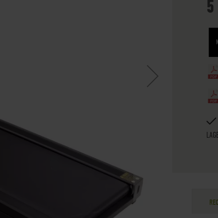
5
LAG
RE