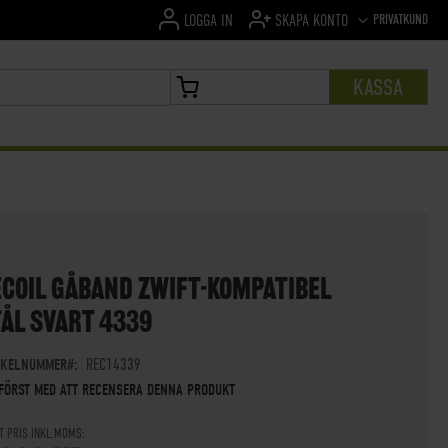
SPRÅK
PRIVATKUND
LOGGA IN
SKAPA KONTO
KASSA
MIN VARUKORG
ECOIL GÅBAND ZWIFT-KOMPATIBEL
ÅL SVART 4339
IKELNUMMER
REC14339
 FÖRST MED ATT RECENSERA DENNA PRODUKT
T PRIS INKL.MOMS