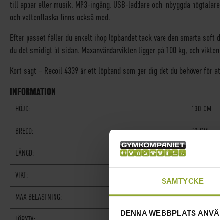
till appar eller musik, MP3-ingång, USB-laddare och inbyggda högtalare.
och vattenflaska finns också med.
Efter passet fäller du enkelt ihop löpbandet tack vare den smarta soft 
du det smidigt åt sidan. Maxanvändarvikten ligger på 100 kg, och vikten
Kort sagt – Recoil 4339 är ett löpband som ger dig det du behöver för a
INFORMATION
HÖJD:
130 CM
BREDD:
70 CM
LÄNGD:
150 CM
VIKT:
45 KG
SAMTYCKE
MAX BELASTNING:
100 KG
DENNA WEBBPLATS ANVÄ
LÖPYTA:
125 X 42 