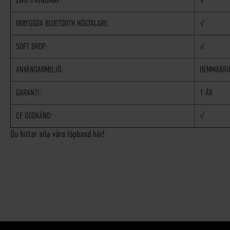
ZWIFT/KINOMAP:
√
INBYGGDA BLUETOOTH HÖGTALARE:
√
SOFT DROP:
√
ANVÄNDARMILJÖ:
HEMMABRU
GARANTI:
1 ÅR
CE GODKÄND:
√
Du hittar alla våra löpband här!