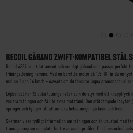
SKIP
TO
THE
RECOIL GÅBAND ZWIFT-KOMPATIBEL STÅL 
BEGINNING
Recoil 4339 är ett lättanvänt och smidigt gåband som passar perfekt för
OF
träningslösning hemma. Med en borstlös motor på 1,5 HK får du en tyst
THE
IMAGES
mellan 1 och 16 km/h – oavsett om du föredrar lugna promenader eller vi
GALLERY
Löpbandet har 12 olika lutningsnivåer som du styr med ett knapptryck di
variera träningen och få lite extra motstånd. Den stötdämpade löpytan (
springer och hjälper till att minska belastningen på knän och leder.
Skärmen visar tydligt information om träningen och är utrustad med färg
träningsprogram och plats för tre användarprofiler. Det finns också pul