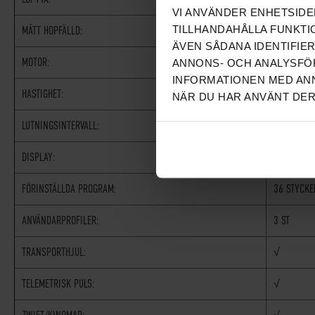
VI ANVÄNDER ENHETSIDE
TILLHANDAHÅLLA FUNKTI
MÅTT HOPFÄLLD:
91 X 70 X
ÄVEN SÅDANA IDENTIFIE
MOTOR:
1,5 HP
ANNONS- OCH ANALYSFÖR
INFORMATIONEN MED ANN
HASTIGHET:
1-16 KM/H
NÄR DU HAR ANVÄNT DER
LUTNINGSINTERVALL:
12 STEG
DISPLAY:
LED
FÖRINSTÄLLDA PROGRAM:
36 STYCKE
ANVÄNDARPROFILER:
3 ST
TRANSPORTHJUL:
√
TELEMETRISK PULS:
√