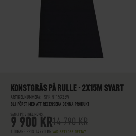
SKIP
TO
THE
KONSTGRÄS PÅ RULLE - 2X15M SVART
BEGINNING
OF
ARTIKELNUMMER
SPRINT15X2ZW
THE
BLI FÖRST MED ATT RECENSERA DENNA PRODUKT
IMAGES
SÄNKT PRIS INKL.MOMS
GALLERY
9 900 KR
14 790 KR
TIDIGARE PRIS 14790 KR
VAD BETYDER DETTA?