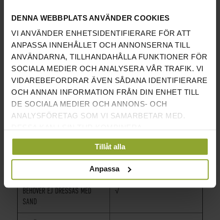
det kan sippra igenom sprintbanan. Dessutom kan
sprintbanan inte tas bort utan skada när lim används.
DENNA WEBBPLATS ANVÄNDER COOKIES
VI ANVÄNDER ENHETSIDENTIFIERARE FÖR ATT
INFORMATION
ANPASSA INNEHÅLLET OCH ANNONSERNA TILL
ANVÄNDARNA, TILLHANDAHÅLLA FUNKTIONER FÖR
LÄNGD
15 METER
SOCIALA MEDIER OCH ANALYSERA VÅR TRAFIK. VI
BREDD
2 METER
VIDAREBEFORDRAR ÄVEN SÅDANA IDENTIFIERARE
OCH ANNAN INFORMATION FRÅN DIN ENHET TILL
TOTALT
30 KVM
DE SOCIALA MEDIER OCH ANNONS- OCH
ANALYSFÖRETAG SOM VI SAMARBETAR MED.
VIKT
CIRKA 88 KG
DESSA KAN I SIN TUR KOMBINERA
INFORMATIONEN MED ANNAN INFORMATION SOM
STRÅHÖJD
12 MM
Tillåt alla
DU HAR TILLHANDAHÅLLIT ELLER SOM DE HAR
SAMLAT IN NÄR DU HAR ANVÄNT DERAS
FÄRG
SVART
Anpassa
TJÄNSTER.
BEHÖVER EJ DRESSAS MED
√
SAND