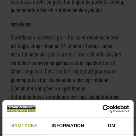
kan fästas direkt på golvet antingen på parkett, betong,
gummimatta eller ett stötdämpande gymgolv.
Installation
Sprintbanan levereras på rulle, så vi rekommenderar
att lägga ut sprintbanan 24 timmar i förväg. Innan
installationen ska ytan vara torr, ren och slät. Använd
vid behov en avjämningsmassa eller spackel för att
jämna ut golvet. Det är också möjligt att placera en
gummiplatta eller skumkudde under sprintbanan.
Ojämnheter kan påverka sprintbanan.
Rulla ihop halva sprintbanan och fäst dubbelhäftande
tejp eller 2-komponentlim på ytan. Placera sprintbanan
ovanpå och tryck till ordentligt. Gör sedan samma sak
med den andra sidan.
SAMTYCKE
INFORMATION
OM
Var noga med att inte använda för mycket lim, eftersom