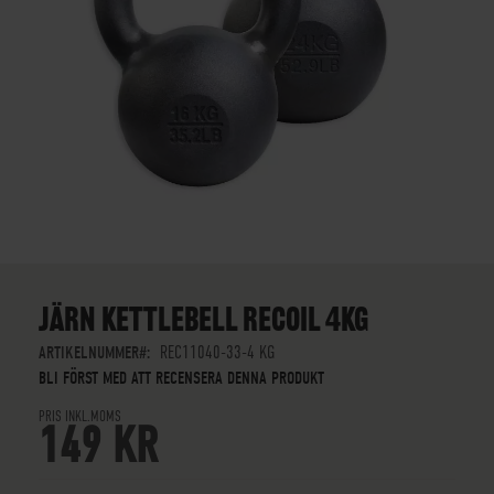
SKIP
TO
THE
JÄRN KETTLEBELL RECOIL 4KG
BEGINNING
OF
ARTIKELNUMMER
REC11040-33-4 KG
THE
BLI FÖRST MED ATT RECENSERA DENNA PRODUKT
IMAGES
PRIS INKL.MOMS
GALLERY
149 KR