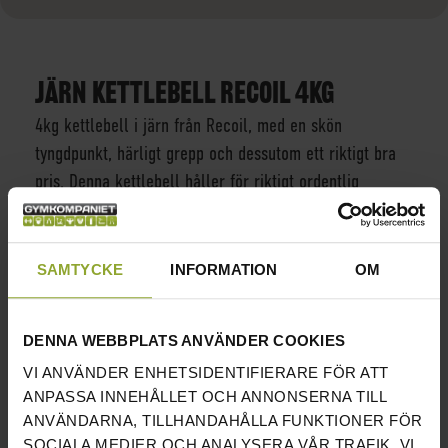
JÄRN KETTLEBELL RECOIL 4KG
4kg kettlebell i järn från Recoil, med en skön
tyngdpunkt, härligt grepp och dessutom ett riktigt bra
pris. Denna kettlebell håller för riktigt ordentlig
användning och passar därför både för privatpersonen
och det kommersiella gymmet där den ska nyttjas av
hundratals personer.
SAMTYCKE
INFORMATION
OM
INFORMATION
DENNA WEBBPLATS ANVÄNDER COOKIES
SÄLJS STYCKVIS
√
VI ANVÄNDER ENHETSIDENTIFIERARE FÖR ATT
KLASSISK DESIGN
√
ANPASSA INNEHÅLLET OCH ANNONSERNA TILL
ANVÄNDARNA, TILLHANDAHÅLLA FUNKTIONER FÖR
ENKEL MEN ROBUST FINISH
√
SOCIALA MEDIER OCH ANALYSERA VÅR TRAFIK. VI