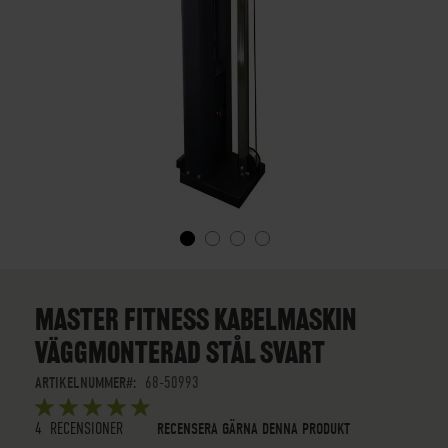
SKIP
TO
THE
MASTER FITNESS KABELMASKIN
BEGINNING
VÄGGMONTERAD STÅL SVART
OF
THE
ARTIKELNUMMER
68-50993
IMAGES
BETYG:
GALLERY
5
5
OUT OF
STARS
4
RECENSIONER
RECENSERA GÄRNA DENNA PRODUKT