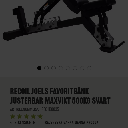
SKIP
TO
THE
RECOIL JOELS FAVORITBÄNK
BEGINNING
JUSTERBAR MAXVIKT 500KG SVART
OF
THE
ARTIKELNUMMER
REC1B0035
IMAGES
BETYG:
GALLERY
5
5
OUT OF
STARS
4
RECENSIONER
RECENSERA GÄRNA DENNA PRODUKT