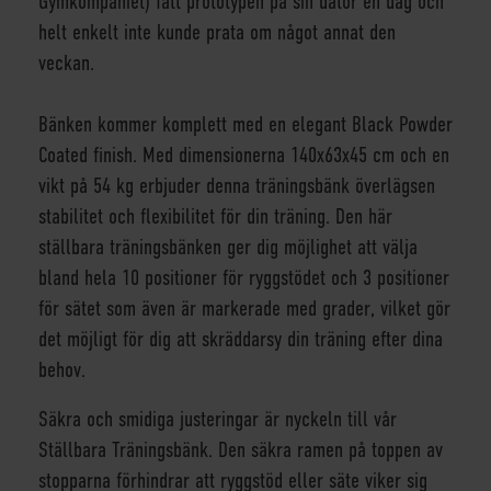
Gymkompaniet) fått prototypen på sin dator en dag och
helt enkelt inte kunde prata om något annat den
veckan.
Bänken kommer komplett med en elegant Black Powder
Coated finish. Med dimensionerna 140x63x45 cm och en
vikt på 54 kg erbjuder denna träningsbänk överlägsen
stabilitet och flexibilitet för din träning. Den här
ställbara träningsbänken ger dig möjlighet att välja
bland hela 10 positioner för ryggstödet och 3 positioner
för sätet som även är markerade med grader, vilket gör
det möjligt för dig att skräddarsy din träning efter dina
behov.
Säkra och smidiga justeringar är nyckeln till vår
Ställbara Träningsbänk. Den säkra ramen på toppen av
stopparna förhindrar att ryggstöd eller säte viker sig