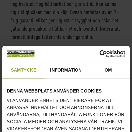
hög kvalitet, hög hållbarhet och gör att du kan känna
dig riktigt säker med din köp. Dynan omfattas av en 2-
årig garanti, vilket ger dig extra trygghet och säkerhet
gällande produktens hållbarhet och kvalitet. Notera att
normalt slitage faller inte under garantin.
INFORMATION
LÄNGD:
140 CM
SAMTYCKE
INFORMATION
OM
BREDD:
63 CM
HÖJD:
45 CM
DENNA WEBBPLATS ANVÄNDER COOKIES
VIKT:
54 KG
VI ANVÄNDER ENHETSIDENTIFIERARE FÖR ATT
ANPASSA INNEHÅLLET OCH ANNONSERNA TILL
MAXVIKT:
500 KG
ANVÄNDARNA, TILLHANDAHÅLLA FUNKTIONER FÖR
SOCIALA MEDIER OCH ANALYSERA VÅR TRAFIK. VI
TJOCKLEK DYNA:
7 CM
VIDAREBEFORDRAR ÄVEN SÅDANA IDENTIFIERARE