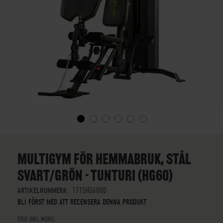
SKIP
TO
THE
MULTIGYM FÖR HEMMABRUK, STÅL
BEGINNING
SVART/GRÖN - TUNTURI (HG60)
OF
THE
ARTIKELNUMMER
17TSHG6000
IMAGES
BLI FÖRST MED ATT RECENSERA DENNA PRODUKT
GALLERY
PRIS INKL.MOMS