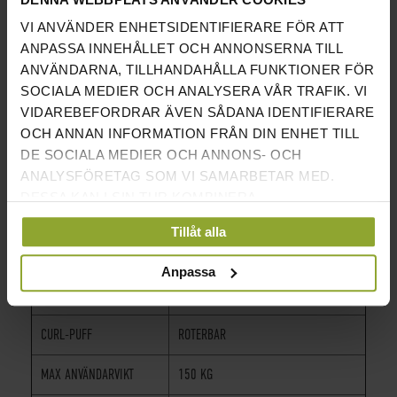
KLÄDSEL
SYDD KLÄDSEL MED FÖRSTÄRKTA
VI ANVÄNDER ENHETSIDENTIFIERARE FÖR ATT
HÖRN
ANPASSA INNEHÅLLET OCH ANNONSERNA TILL
ANVÄNDARNA, TILLHANDAHÅLLA FUNKTIONER FÖR
HÖG KABELTRISSA
MED BÖJD STÅNG
SOCIALA MEDIER OCH ANALYSERA VÅR TRAFIK. VI
VIDAREBEFORDRAR ÄVEN SÅDANA IDENTIFIERARE
BICEPSARMKUDDE
HÖJDJUSTERBAR
OCH ANNAN INFORMATION FRÅN DIN ENHET TILL
DE SOCIALA MEDIER OCH ANNONS- OCH
LÅG KABELTRISSA
MED RAK STÅNG
ANALYSFÖRETAG SOM VI SAMARBETAR MED.
BUTTERFLY /
JA
DESSA KAN I SIN TUR KOMBINERA
BRÖSTPRESS
INFORMATIONEN MED ANNAN INFORMATION SOM
Tillåt alla
DU HAR TILLHANDAHÅLLIT ELLER SOM DE HAR
BENSTRÄCKARE
JA
SAMLAT IN NÄR DU HAR ANVÄNT DERAS
Anpassa
TJÄNSTER.
BENPRESS
JA
CURL-PUFF
ROTERBAR
MAX ANVÄNDARVIKT
150 KG