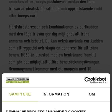
crunches eller triceps pushdowns, medan den låga
trissan är idealisk för sittande och upprättstående rodd
eller biceps curl.
Fjärilsbröstpressen och kombinationen av curlkudden
med den låga trissan ger dig möjlighet att träna
armarna och bröstet. Du kan också använda curlkudden
som ett ryggstöd och skapa en benpress för att träna
benen. HG60 är utrustad med en bentränare framtill
som gör det möjligt att utföra bensträckningsövningar.
Hemmagymmet kommer med ett magasin med 10
viktplattor, där var platta väger 7 kg. Detta gör det
idealiskt för både nybörjare och mer avancerade
användare. Konstruktionen i svart stål är mycket robust
SAMTYCKE
INFORMATION
OM
och hållbar.
INFORMATION
DENNA WEBBPLATS ANVÄNDER COOKIES