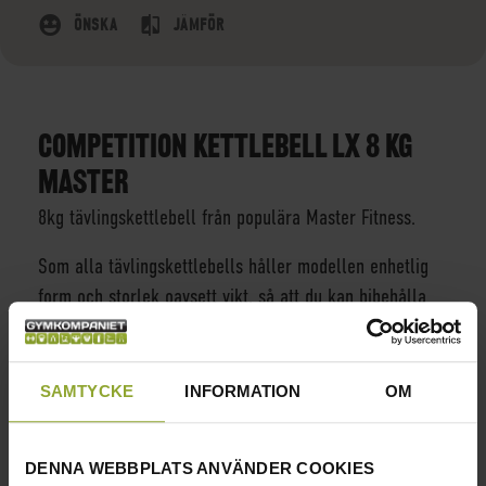
ÖNSKA
JÄMFÖR
COMPETITION KETTLEBELL LX 8 KG
MASTER
8kg tävlingskettlebell från populära Master Fitness.
Som alla tävlingskettlebells håller modellen enhetlig
form och storlek oavsett vikt, så att du kan bibehålla
oförändrad teknik vare sig du använder 8 eller 32kg.
Kettlebellsen är tillverkade i stål och har och har en
SAMTYCKE
INFORMATION
OM
färgkodad matt finish efter vikt. Handtagen är
tillverkade i rostfritt stål utan ytterligare ytfinish.
DENNA WEBBPLATS ANVÄNDER COOKIES
INFORMATION