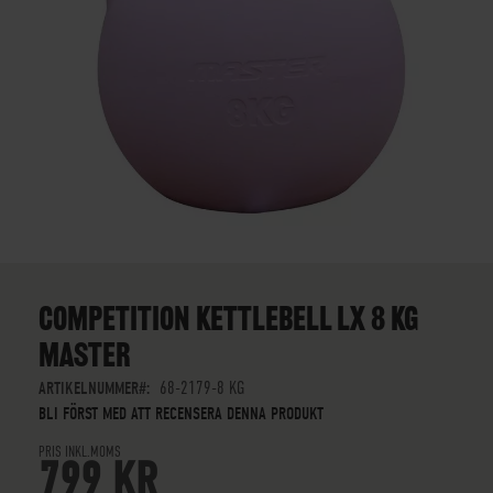
SKIP
TO
THE
COMPETITION KETTLEBELL LX 8 KG
BEGINNING
MASTER
OF
THE
ARTIKELNUMMER
68-2179-8 KG
IMAGES
BLI FÖRST MED ATT RECENSERA DENNA PRODUKT
GALLERY
PRIS INKL.MOMS
799 KR