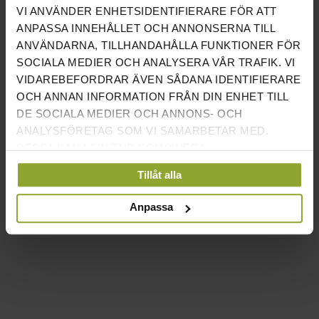
VI ANVÄNDER ENHETSIDENTIFIERARE FÖR ATT
HÖJD
28CM
ANPASSA INNEHÅLLET OCH ANNONSERNA TILL
ANVÄNDARNA, TILLHANDAHÅLLA FUNKTIONER FÖR
GREPP
3,3CM DIAMETER
SOCIALA MEDIER OCH ANALYSERA VÅR TRAFIK. VI
VIDAREBEFORDRAR ÄVEN SÅDANA IDENTIFIERARE
TILLVERKADE I STÅL
√
OCH ANNAN INFORMATION FRÅN DIN ENHET TILL
DE SOCIALA MEDIER OCH ANNONS- OCH
ROSTFRITT HANDTAG
√
ANALYSFÖRETAG SOM VI SAMARBETAR MED.
DESSA KAN I SIN TUR KOMBINERA
FÄRGKODADE
√
INFORMATIONEN MED ANNAN INFORMATION SOM
Tillåt alla
Du hittar alla våra kettlebells här.
DU HAR TILLHANDAHÅLLIT ELLER SOM DE HAR
SAMLAT IN NÄR DU HAR ANVÄNT DERAS
Anpassa
TJÄNSTER.