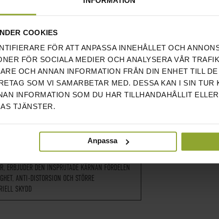
INFORMATION
NDER COOKIES
NTIFIERARE FÖR ATT ANPASSA INNEHÅLLET OCH ANNON
ONER FÖR SOCIALA MEDIER OCH ANALYSERA VÅR TRAFIK
RARE OCH ANNAN INFORMATION FRÅN DIN ENHET TILL DE
ETAG SOM VI SAMARBETAR MED. DESSA KAN I SIN TUR
AN INFORMATION SOM DU HAR TILLHANDAHÅLLIT ELLER
AS TJÄNSTER.
R ATT FOTEN GLIDER
Anpassa
LNAD FRÅN DET KLASSISKA SKUM VADDERADE
R, ERBJUDER DEN INSPRUTADE KÄRNAN FÖRDELEN
IGHET, ANTI-DISTORSION OCH STÖRRE
RIELL SKYDD