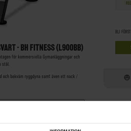
RE
BLI FÖRS
VART - BH FITNESS (L900BB)
ramtagen för kommersiella Gymanläggningar och
 stål.
d och bekväm ryggdyna samt även ett nack /