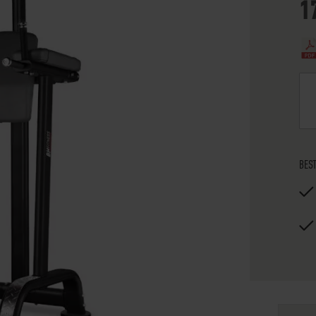
1
BES