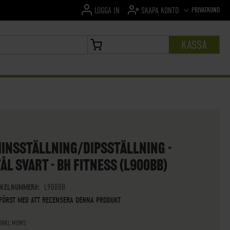
SPRÅK
PRIVATKUND
LOGGA IN
SKAPA KONTO
KASSA
MIN VARUKORG
HINSSTÄLLNING/DIPSSTÄLLNING -
ÅL SVART - BH FITNESS (L900BB)
IKELNUMMER
L900BB
 FÖRST MED ATT RECENSERA DENNA PRODUKT
 INKL.MOMS