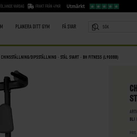
FÖLJANDE VARDAG
FRAKT FRÅN 49KR
YM
PLANERA DITT GYM
FÅ SVAR
SÖK
CHINSSTÄLLNING/DIPSSTÄLLNING - STÅL SVART - BH FITNESS (L900BB)
C
ST
ART
BLI
PRIS