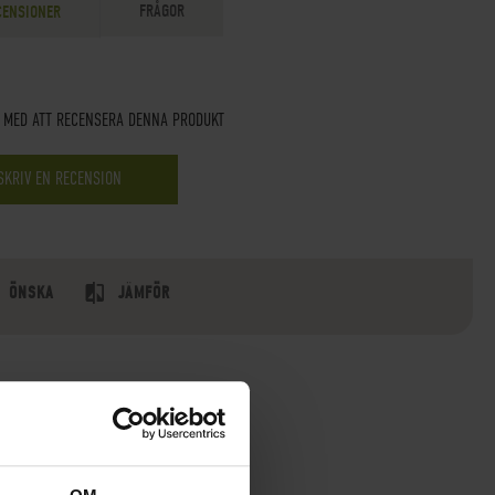
FRÅGOR
CENSIONER
T MED ATT RECENSERA DENNA PRODUKT
SKRIV EN RECENSION
ÖNSKA
JÄMFÖR